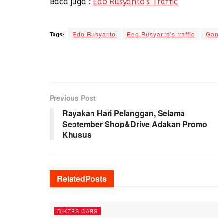
Baca juga :
Edo Rusyanto’s Traffic
Tags:
Edo Rusyanto
Edo Rusyanto's traffic
Gan
Previous Post
Rayakan Hari Pelanggan, Selama
September Shop&Drive Adakan Promo
Khusus
Related
Posts
BIKERS CARS