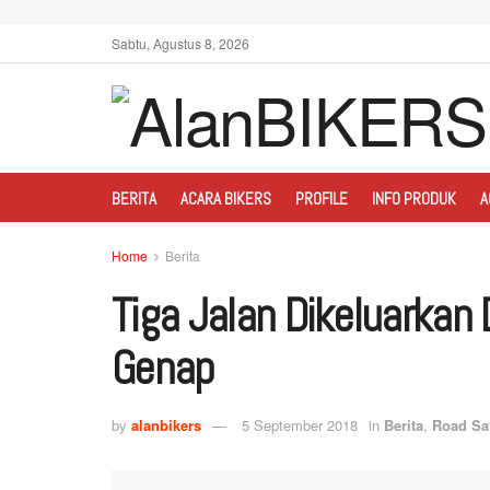
Sabtu, Agustus 8, 2026
BERITA
ACARA BIKERS
PROFILE
INFO PRODUK
A
Home
Berita
Tiga Jalan Dikeluarkan 
Genap
by
alanbikers
5 September 2018
in
Berita
,
Road Sa