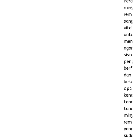
Peran
minya
rem
sanga
vital
untuk
memas
agar
siste
penge
berfun
dan
bekerj
optim
kenali
tanda
tanda
minya
rem
yang
sudah