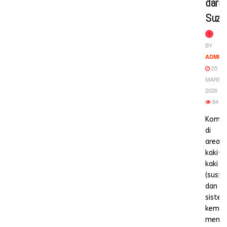
dari
Suzu
BY
ADMIN
25
MARET
2026
84
Komp
di
area
kaki-
kaki
(suspe
dan
siste
kemud
menja