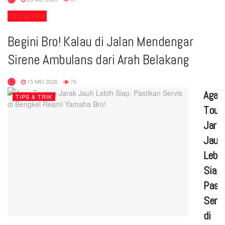
TIPS & TRIK
Begini Bro! Kalau di Jalan Mendengar
Sirene Ambulans dari Arah Belakang
15 MEI 2026
76
Agar
TIPS & TRIK
Touri
Jara
Jauh
Lebih
Siap,
Past
Servi
di