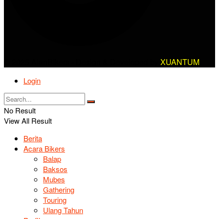
© 2025 AlanBikers - Design & Developed by
XUANTUM
Login
No Result
View All Result
Berita
Acara Bikers
Balap
Baksos
Mubes
Gathering
Touring
Ulang Tahun