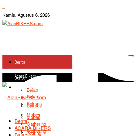
Kamis, Agustus 6, 2026
Berita
Acara Bikers
Berita
Acara Bikers
Balap
Balap
Baksos
Baksos
Mubes
Mubes
Berita
Gathering
ACARA BIKERS
Gathering
Touring
Balap