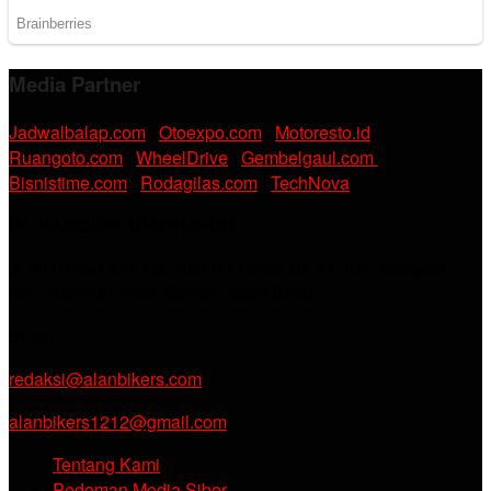
Media Partner
Jadwalbalap.com
|
Otoexpo.com
|
Motoresto.id
|
Ruangoto.com
|
WheelDrive
|
Gembelgaul.com
|
Bisnistime.com
|
Rodagilas.com
|
TechNova
PT. RAMDANI ABADI MEDIA
Jl. KH. Noer Alie Kp. Irian RT 07/02 No.44, Kel. Kebalen,
Kec. Babelan, Kab. Bekasi, Jawa Barat.
Email :
redaksi@alanbikers.com
alanbikers1212@gmail.com
Tentang Kami
Pedoman Media Siber