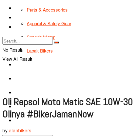
TIPS & TRIK
Parts & Accessories
Bikers Cars
Apparel & Safety Gear
Tentang Kami
Sepeda Motor
No Result
Lapak Bikers
View All Result
Agenda
Road Safety
TIPS & TRIK
Oli Repsol Moto Matic SAE 10W-30
Bikers Cars
Olinya #BikerJamanNow
Tentang Kami
by
alanbikers