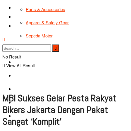
TIPS & TRIK
Parts & Accessories
Bikers Cars
Apparel & Safety Gear
Tentang Kami
Sepeda Motor
Lapak Bikers
No Result
Agenda
View All Result
Road Safety
TIPS & TRIK
MBI Sukses Gelar Pesta Rakyat
Bikers Cars
Bikers Jakarta Dengan Paket
Tentang Kami
Sangat ‘Komplit’