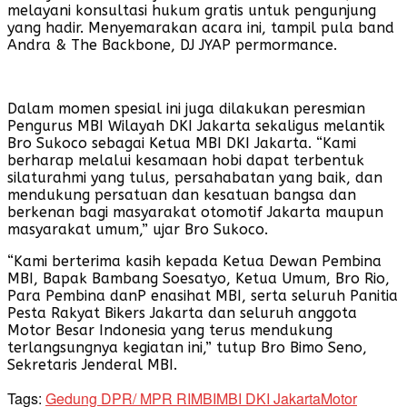
melayani konsultasi hukum gratis untuk pengunjung
yang hadir. Menyemarakan acara ini, tampil pula band
Andra & The Backbone, DJ JYAP permormance.
Dalam momen spesial ini juga dilakukan peresmian
Pengurus MBI Wilayah DKI Jakarta sekaligus melantik
Bro Sukoco sebagai Ketua MBI DKI Jakarta. “Kami
berharap melalui kesamaan hobi dapat terbentuk
silaturahmi yang tulus, persahabatan yang baik, dan
mendukung persatuan dan kesatuan bangsa dan
berkenan bagi masyarakat otomotif Jakarta maupun
masyarakat umum,” ujar Bro Sukoco.
“Kami berterima kasih kepada Ketua Dewan Pembina
MBI, Bapak Bambang Soesatyo, Ketua Umum, Bro Rio,
Para Pembina danP enasihat MBI, serta seluruh Panitia
Pesta Rakyat Bikers Jakarta dan seluruh anggota
Motor Besar Indonesia yang terus mendukung
terlangsungnya kegiatan ini,” tutup Bro Bimo Seno,
Sekretaris Jenderal MBI.
Tags:
Gedung DPR/ MPR RI
MBI
MBI DKI Jakarta
Motor