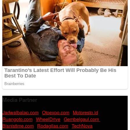
Media Partner
Jadwalbalap.com
|
Otoexpo.com
|
Motoresto.id
|
Ruangoto.com
|
WheelDrive
|
Gembelgaul.com
|
Bisnistime.com
|
Rodagilas.com
|
TechNova