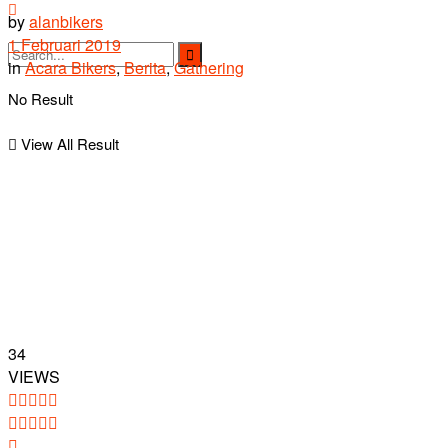
by
alanbikers
1 Februari 2019
in
Acara Bikers
,
Berita
,
Gathering
No Result
View All Result
34
VIEWS