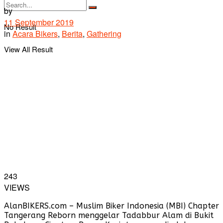
by
11 September 2019
No Result
in
Acara Bikers
,
Berita
,
Gathering
View All Result
243
VIEWS
AlanBIKERS.com – Muslim Biker Indonesia (MBI) Chapter
Tangerang Reborn menggelar Tadabbur Alam di Bukit