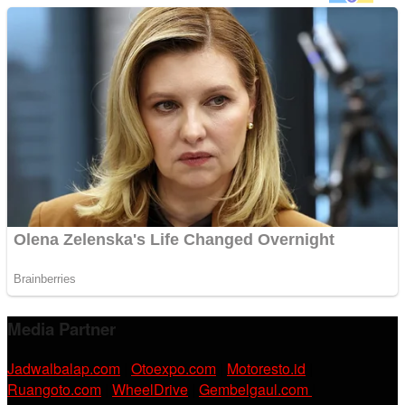
Media Partner
Jadwalbalap.com
|
Otoexpo.com
|
Motoresto.id
|
Ruangoto.com
|
WheelDrive
|
Gembelgaul.com
|