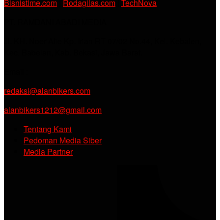
Bisnistime.com
|
Rodagilas.com
|
TechNova
PT. RAMDANI ABADI MEDIA
Jl. KH. Noer Alie Kp. Irian RT 07/02 No.44, Kel. Kebalen,
Kec. Babelan, Kab. Bekasi, Jawa Barat.
Email :
redaksi@alanbikers.com
alanbikers1212@gmail.com
Tentang Kami
Pedoman Media Siber
Media Partner