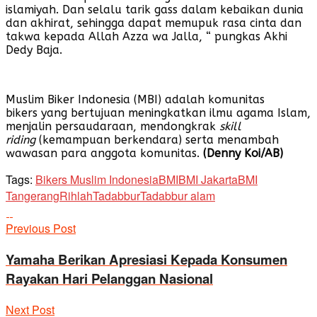
islamiyah. Dan selalu tarik gass dalam kebaikan dunia
dan akhirat, sehingga dapat memupuk rasa cinta dan
takwa kepada Allah Azza wa Jalla, “ pungkas Akhi
Dedy Baja.
Muslim Biker Indonesia (MBI) adalah komunitas
bikers yang bertujuan meningkatkan ilmu agama Islam,
menjalin persaudaraan, mendongkrak
skill
riding
(kemampuan berkendara) serta menambah
wawasan para anggota komunitas.
(Denny Koi/AB)
Tags:
Bikers Muslim Indonesia
BMI
BMI Jakarta
BMI
Tangerang
Rihlah
Tadabbur
Tadabbur alam
Previous Post
Yamaha Berikan Apresiasi Kepada Konsumen
Rayakan Hari Pelanggan Nasional
Next Post