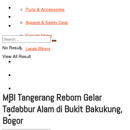
TIPS & TRIK
Parts & Accessories
Bikers Cars
Apparel & Safety Gear
Tentang Kami
Sepeda Motor
No Result
Lapak Bikers
View All Result
Agenda
Road Safety
TIPS & TRIK
MBI Tangerang Reborn Gelar
Bikers Cars
Tadabbur Alam di Bukit Bakukung,
Tentang Kami
Bogor