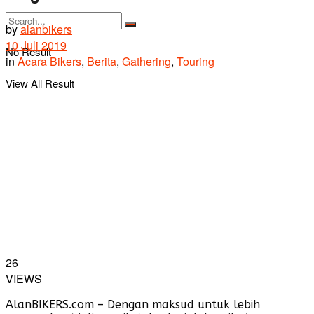
by
alanbikers
10 Juli 2019
No Result
in
Acara Bikers
,
Berita
,
Gathering
,
Touring
View All Result
26
VIEWS
AlanBIKERS.com – Dengan maksud untuk lebih