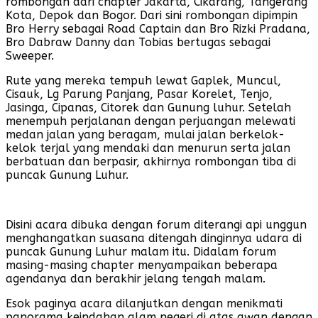
rombongan dari chapter Jakarta, Cikarang, Tangerang
Kota, Depok dan Bogor. Dari sini rombongan dipimpin
Bro Herry sebagai Road Captain dan Bro Rizki Pradana,
Bro Dabraw Danny dan Tobias bertugas sebagai
Sweeper.
Rute yang mereka tempuh lewat Gaplek, Muncul,
Cisauk, Lg Parung Panjang, Pasar Korelet, Tenjo,
Jasinga, Cipanas, Citorek dan Gunung luhur. Setelah
menempuh perjalanan dengan perjuangan melewati
medan jalan yang beragam, mulai jalan berkelok-
kelok terjal yang mendaki dan menurun serta jalan
berbatuan dan berpasir, akhirnya rombongan tiba di
puncak Gunung Luhur.
Disini acara dibuka dengan forum diterangi api unggun
menghangatkan suasana ditengah dinginnya udara di
puncak Gunung Luhur malam itu. Didalam forum
masing-masing chapter menyampaikan beberapa
agendanya dan berakhir jelang tengah malam.
Esok paginya acara dilanjutkan dengan menikmati
panorama keindahan alam negeri di atas awan dengan