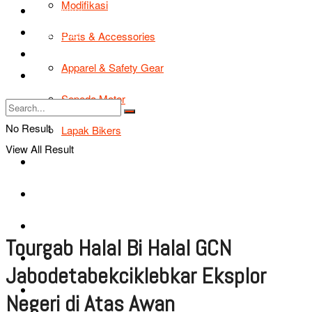
Modifikasi
Road Safety
TIPS & TRIK
Parts & Accessories
Bikers Cars
Apparel & Safety Gear
Tentang Kami
Sepeda Motor
No Result
Lapak Bikers
View All Result
Agenda
Road Safety
TIPS & TRIK
Tourgab Halal Bi Halal GCN
Bikers Cars
Jabodetabekciklebkar Eksplor
Tentang Kami
Negeri di Atas Awan