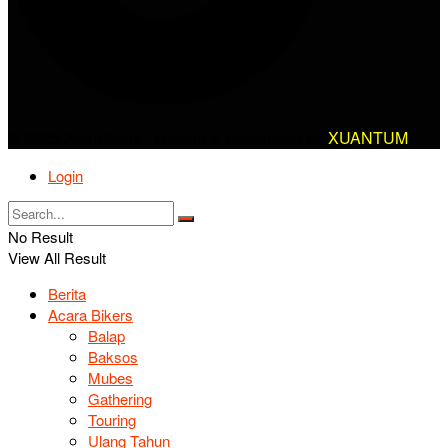
© 2025 AlanBikers - Design & Developed by
XUANTUM
Login
No Result
View All Result
Berita
Acara Bikers
Balap
Baksos
Mubes
Gathering
Touring
Ulang Tahun