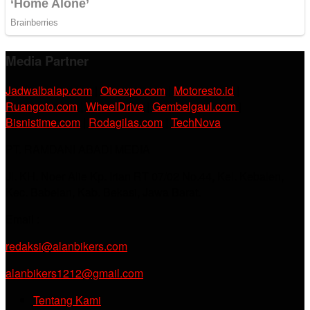
Media Partner
Jadwalbalap.com
|
Otoexpo.com
|
Motoresto.id
|
Ruangoto.com
|
WheelDrive
|
Gembelgaul.com
|
Bisnistime.com
|
Rodagilas.com
|
TechNova
PT. RAMDANI ABADI MEDIA
Jl. KH. Noer Alie Kp. Irian RT 07/02 No.44, Kel. Kebalen,
Kec. Babelan, Kab. Bekasi, Jawa Barat.
Email :
redaksi@alanbikers.com
alanbikers1212@gmail.com
Tentang Kami