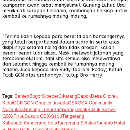
kumparan awan tebal menyelimuti Gunung Luhur. Usai
menikmati sarapan bersama, rombongan bersiap untuk
kembali ke rumahnya masing-masing.
“Terima kasih kepada para peserta dan boncengernya
yang telah berpartisipasi dalam acara ini serta atas
disiplinnya selama riding dan tidak arogan, kalian
benar-benar luar biasa. Meski melewati jalanan yang
tergolong ekstrim, tapi kita semua bisa melewatinya
dan selamat hingga kembali ke rumahnya masing-
masing. Juga kepada Bro Rudy Tabroni ‘Rodoy’, Ketua
Tatib GCN atas arahannya,” tutup Bro Herry.
Tags:
Banten
Bogor
Cibeber
Cikarang
Depok
Desa Citorek
Kidul
GCN
GCN Chapter Jakarta
GSX
GSX Community
Nusantara
Gunung Luhur
Karawang
Lebak
Suzuki
Suzuki
GSX-R150
Suzuki GSX-S150
Tangerang
Kabupaten
Tangerang Kota
Tangerang Selatan
Tourgab Halal
Bi Halal GCN Jabodetabekciklebkar