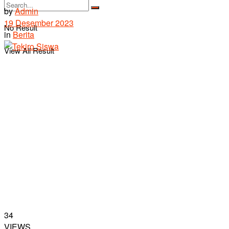
by
Admin
19 Desember 2023
No Result
in
Berita
View All Result
34
VIEWS