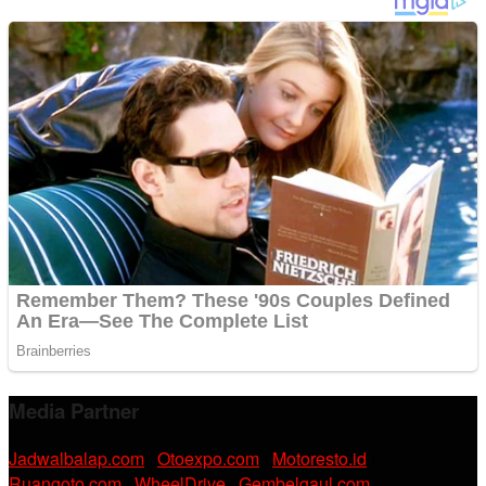
Media Partner
Jadwalbalap.com
|
Otoexpo.com
|
Motoresto.id
|
Ruangoto.com
|
WheelDrive
|
Gembelgaul.com
|