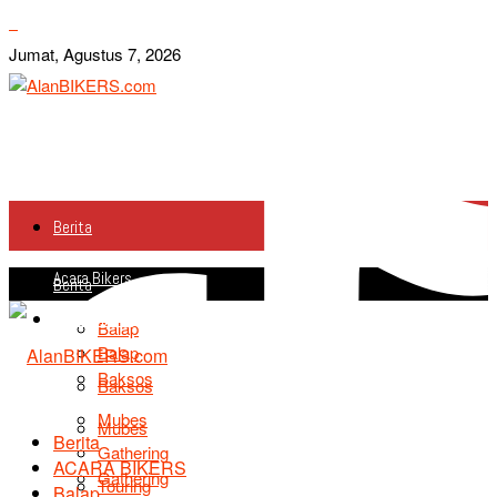
Jumat, Agustus 7, 2026
Berita
Acara Bikers
Berita
Acara Bikers
Balap
Balap
Baksos
Baksos
Mubes
Mubes
Berita
Gathering
ACARA BIKERS
Gathering
Touring
Balap