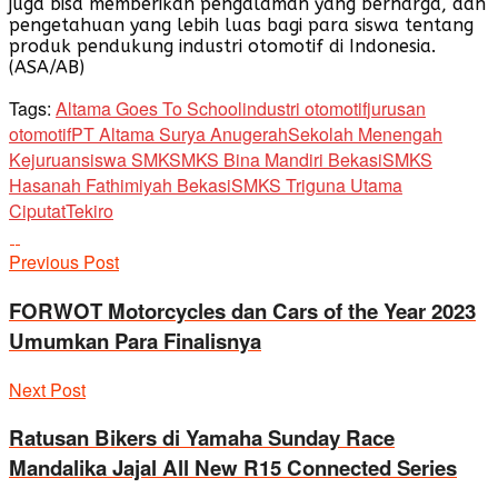
juga bisa memberikan pengalaman yang berharga, dan
pengetahuan yang lebih luas bagi para siswa tentang
produk pendukung industri otomotif di Indonesia.
(ASA/AB)
Tags:
Altama Goes To School
industri otomotif
jurusan
otomotif
PT Altama Surya Anugerah
Sekolah Menengah
Kejuruan
siswa SMK
SMKS Bina Mandiri Bekasi
SMKS
Hasanah Fathimiyah Bekasi
SMKS Triguna Utama
Ciputat
Tekiro
Previous Post
FORWOT Motorcycles dan Cars of the Year 2023
Umumkan Para Finalisnya
Next Post
Ratusan Bikers di Yamaha Sunday Race
Mandalika Jajal All New R15 Connected Series