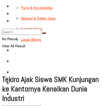
TIPS & TRIK
Parts & Accessories
Bikers Cars
Apparel & Safety Gear
Tentang Kami
Sepeda Motor
No Result
Lapak Bikers
View All Result
Agenda
Road Safety
TIPS & TRIK
Tekiro Ajak Siswa SMK Kunjungan
Bikers Cars
ke Kantornya Kenalkan Dunia
Tentang Kami
Industri