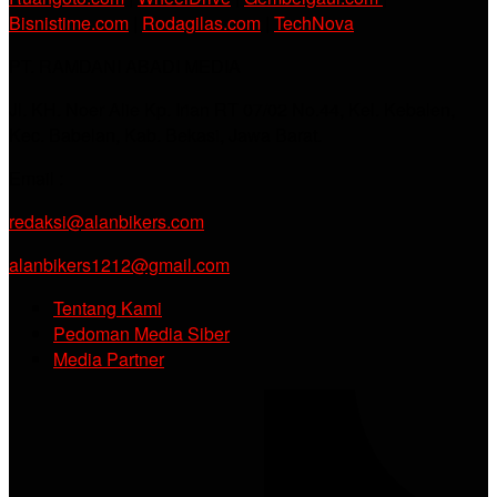
Bisnistime.com
|
Rodagilas.com
|
TechNova
PT. RAMDANI ABADI MEDIA
Jl. KH. Noer Alie Kp. Irian RT 07/02 No.44, Kel. Kebalen,
Kec. Babelan, Kab. Bekasi, Jawa Barat.
Email :
redaksi@alanbikers.com
alanbikers1212@gmail.com
Tentang Kami
Pedoman Media Siber
Media Partner