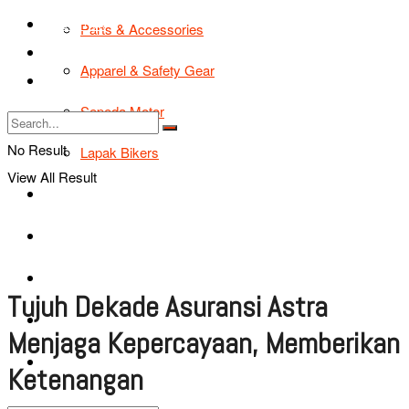
TIPS & TRIK
Parts & Accessories
Bikers Cars
Apparel & Safety Gear
Tentang Kami
Sepeda Motor
No Result
Lapak Bikers
View All Result
Agenda
Road Safety
TIPS & TRIK
Tujuh Dekade Asuransi Astra
Bikers Cars
Menjaga Kepercayaan, Memberikan
Tentang Kami
Ketenangan