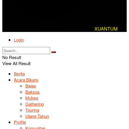
© 2025 AlanBikers - Design & Developed by
XUANTUM
Login
No Result
View All Result
Berita
Acara Bikers
Balap
Baksos
Mubes
Gathering
Touring
Ulang Tahun
Profile
Komunitas