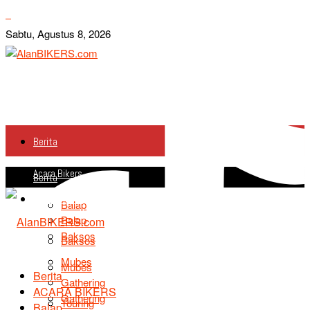
Sabtu, Agustus 8, 2026
Berita
Acara Bikers
Berita
Acara Bikers
Balap
Balap
Baksos
Baksos
Mubes
Mubes
Berita
Gathering
ACARA BIKERS
Gathering
Touring
Balap