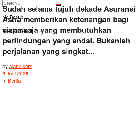
Sudah selama tujuh dekade Asuransi
No Result
Astra memberikan ketenangan bagi
siapa saja yang membutuhkan
View All Result
perlindungan yang andal. Bukanlah
perjalanan yang singkat...
by
alanbikers
6 Juni 2026
in
Berita