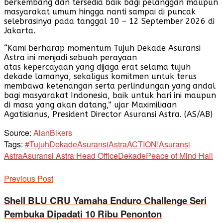
berkembang dan tersedia baik bagi pelanggan maupun
masyarakat umum hingga nanti sampai di puncak
selebrasinya pada tanggal 10 – 12 September 2026 di
Jakarta.
“Kami berharap momentum Tujuh Dekade Asuransi
Astra ini menjadi sebuah perayaan
atas kepercayaan yang dijaga erat selama tujuh
dekade lamanya, sekaligus komitmen untuk terus
membawa ketenangan serta perlindungan yang andal
bagi masyarakat Indonesia, baik untuk hari ini maupun
di masa yang akan datang,” ujar Maximiliaan
Agatisianus, President Director Asuransi Astra. (AS/AB)
Source:
AlanBikers
Tags:
#TujuhDekadeAsuransiAstra
ACTION!
Asuransi
Astra
Asuransi Astra Head Office
Dekade
Peace of Mind Hall
Previous Post
Shell BLU CRU Yamaha Enduro Challenge Seri
Pembuka Dipadati 10 Ribu Penonton