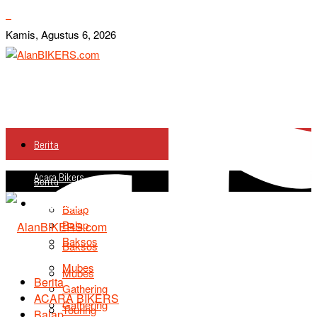
Kamis, Agustus 6, 2026
Berita
Acara Bikers
Berita
Acara Bikers
Balap
Balap
Baksos
Baksos
Mubes
Mubes
Berita
Gathering
ACARA BIKERS
Gathering
Touring
Balap