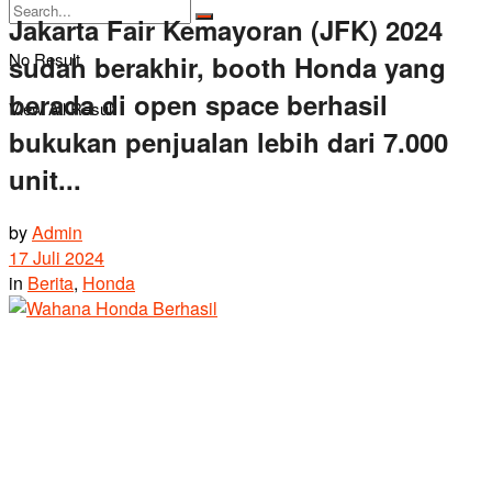
Jakarta Fair Kemayoran (JFK) 2024
No Result
sudah berakhir, booth Honda yang
berada di open space berhasil
View All Result
bukukan penjualan lebih dari 7.000
unit...
by
Admin
17 Juli 2024
in
Berita
,
Honda