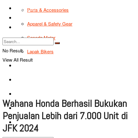
TIPS & TRIK
Parts & Accessories
Bikers Cars
Apparel & Safety Gear
Tentang Kami
Sepeda Motor
No Result
Lapak Bikers
View All Result
Agenda
Road Safety
TIPS & TRIK
Wahana Honda Berhasil Bukukan
Bikers Cars
Penjualan Lebih dari 7.000 Unit di
Tentang Kami
JFK 2024