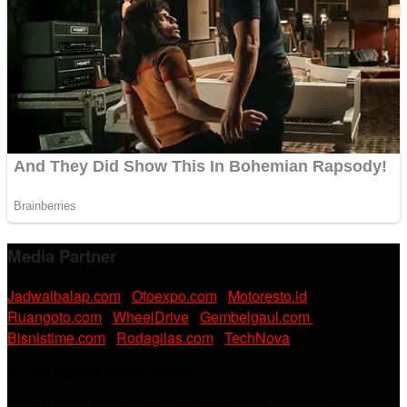
Media Partner
Jadwalbalap.com
|
Otoexpo.com
|
Motoresto.id
|
Ruangoto.com
|
WheelDrive
|
Gembelgaul.com
|
Bisnistime.com
|
Rodagilas.com
|
TechNova
PT. RAMDANI ABADI MEDIA