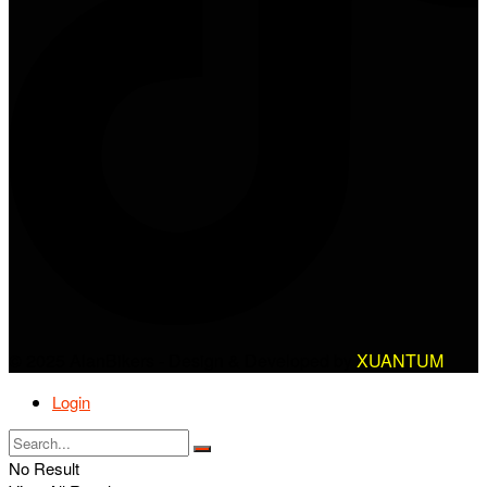
© 2025 AlanBikers - Design & Developed by
XUANTUM
Login
No Result