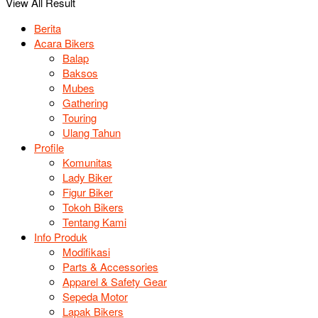
View All Result
Berita
Acara Bikers
Balap
Baksos
Mubes
Gathering
Touring
Ulang Tahun
Profile
Komunitas
Lady Biker
Figur Biker
Tokoh Bikers
Tentang Kami
Info Produk
Modifikasi
Parts & Accessories
Apparel & Safety Gear
Sepeda Motor
Lapak Bikers