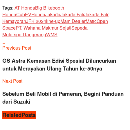
Tags:
AT Honda
Big Bike
booth
Honda
Cub
EV
Honda
Jakarta
Jakarta Fair
Jakarta Fair
Kemayoran
JFK 2024
line-up
Main Dealer
Matic
Open
Space
PT. Wahana Makmur Sejati
Sepeda
Motor
sport
Tangerang
WMS
Previous Post
GS Astra Kemasan Edisi Spesial Diluncurkan
untuk Merayakan Ulang Tahun ke-50nya
Next Post
Sebelum Beli Mobil di Pameran, Begini Panduan
dari Suzuki
Related
Posts