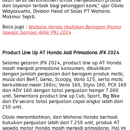
akan terus berkomitmen untuk menyediakan produk
dan layanan terbaik bagi pelanggan kami,” ujar Olivia
Widyasuwita, Division Head of Sales PT Wahana
Makmur Sejati.
Baca juga :
Wahana Honda Hadirkan Beragam Promo
Spesial Sampai Akhir PRJ 2024
Product Line Up AT Honda Jadi Primadona JFK
2024
Selama gelaran JFK 2024, product line up AT Honda
masih menjadi primadona konsumen, dibuktikan
dengan jumlah penjualan dari beragam produk matic,
mulai dari BeAT, Genio, Scoopy, Vario 125, serta matic
berkubikasi mesin 160cc; Vario 160, Stylo 160, PCX 160
dan ADV 160 dengan total penjualan hampir 7.000
unit. Sementara product line up Cub, Sport, Big Bike
dan EV secara total penjualan capai angka lebih dari
250 unit.
Olivia menambahkan, dari Wahana Honda berhasil
bukukan penjualan lebih dari 7.250 unit, produk AT
sepeda motor Honda masih menjadi primadona. Hal ini