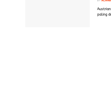
ALANB
Austrian
paling d