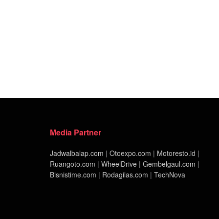
Media Partner
Jadwalbalap.com
|
Otoexpo.com
|
Motoresto.id
|
Ruangoto.com
|
WheelDrive
|
Gembelgaul.com
|
Bisnistime.com
|
Rodagilas.com
|
TechNova