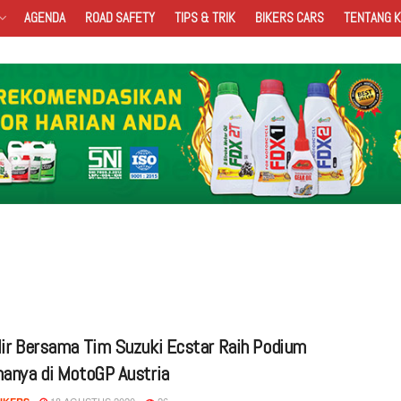
AGENDA
ROAD SAFETY
TIPS & TRIK
BIKERS CARS
TENTANG K
ir Bersama Tim Suzuki Ecstar Raih Podium
anya di MotoGP Austria
18 AGUSTUS 2020
26