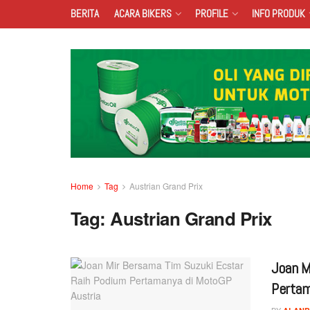
BERITA
ACARA BIKERS
PROFILE
INFO PRODUK
Home
Tag
Austrian Grand Prix
Tag:
Austrian Grand Prix
Joan M
Pertam
BY