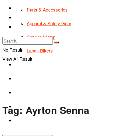
TIPS & TRIK
Parts & Accessories
Bikers Cars
Apparel & Safety Gear
Tentang Kami
Sepeda Motor
No Result
Lapak Bikers
View All Result
Agenda
Road Safety
TIPS & TRIK
Tag:
Ayrton Senna
Bikers Cars
Tentang Kami