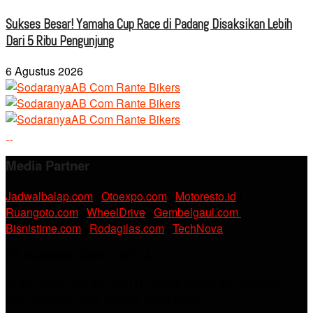
Sukses Besar! Yamaha Cup Race di Padang Disaksikan Lebih
Dari 5 Ribu Pengunjung
6 Agustus 2026
Media Partner
Jadwalbalap.com
|
Otoexpo.com
|
Motoresto.id
|
Ruangoto.com
|
WheelDrive
|
Gembelgaul.com
|
Bisnistime.com
|
Rodagilas.com
|
TechNova
PT. RAMDANI ABADI MEDIA
Jl. KH. Noer Alie Kp. Irian RT 07/02 No.44, Kel. Kebalen,
Kec. Babelan, Kab. Bekasi, Jawa Barat.