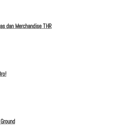
tas dan Merchandise THR
ro!
 Ground