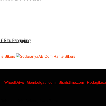
 5 Ribu Pengunjung
m
|
WheelDrive
|
Gembelgaul.com
|
Bisnistime.com
|
Rodagilas
. Babelan, Kab. Bekasi, Jawa Barat.