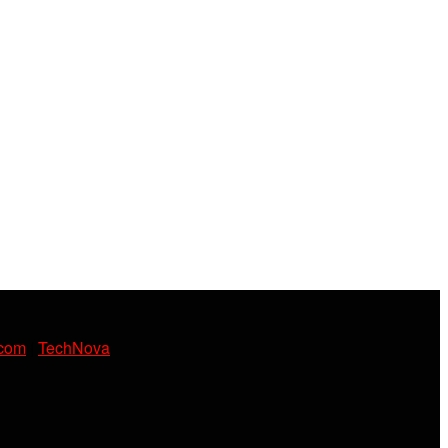
.com
|
TechNova