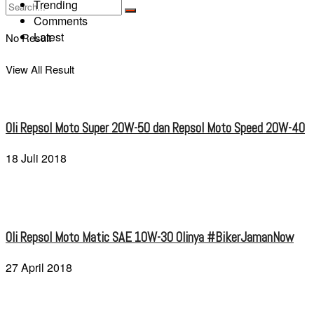
Trending
Comments
Latest
No Result
View All Result
Oli Repsol Moto Super 20W-50 dan Repsol Moto Speed 20W-40
18 Juli 2018
Oli Repsol Moto Matic SAE 10W-30 Olinya #BikerJamanNow
27 April 2018