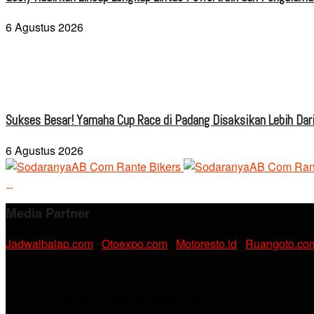
6 Agustus 2026
Sukses Besar! Yamaha Cup Race di Padang Disaksikan Lebih Dari
6 Agustus 2026
Media Partner
Jadwalbalap.com
|
Otoexpo.com
|
Motoresto.id
|
Ruangoto.co
PT. RAMDANI ABADI MEDIA
Jl. KH. Noer Alie Kp. Irian RT 07/02 No.44, Kel. Kebalen, Kec