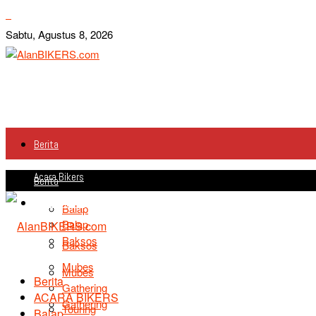
Sabtu, Agustus 8, 2026
Berita
Acara Bikers
Berita
Acara Bikers
Balap
Balap
Baksos
Baksos
Mubes
Mubes
Berita
Gathering
ACARA BIKERS
Gathering
Touring
Balap