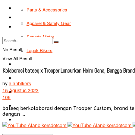
TIPS & TRIK
Parts & Accessories
Bikers Cars
Apparel & Safety Gear
Tentang Kami
Sepeda Motor
No Result
Lapak Bikers
View All Result
Agenda
Kolaborasi bateeq x Trooper Luncurkan Helm Gana, Bangga Brand
Road Safety
by
alanbikers
15 Agustus 2023
TIPS & TRIK
105
Bikers Cars
bateeq berkolaborasi dengan Trooper Custom, brand te
dengan ...
Tentang Kami