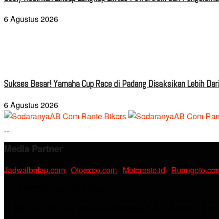
6 Agustus 2026
Sukses Besar! Yamaha Cup Race di Padang Disaksikan Lebih Dari
6 Agustus 2026
Media Partner
Jadwalbalap.com
|
Otoexpo.com
|
Motoresto.id
|
Ruangoto.co
PT. RAMDANI ABADI MEDIA
Jl. KH. Noer Alie Kp. Irian RT 07/02 No.44, Kel. Kebalen, Kec