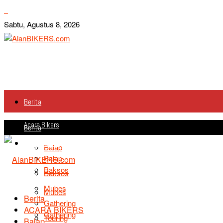
Sabtu, Agustus 8, 2026
Berita
Acara Bikers
Berita
Acara Bikers
Balap
Balap
Baksos
Baksos
Mubes
Mubes
Berita
Gathering
ACARA BIKERS
Gathering
Touring
Balap