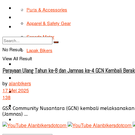
TIPS & TRIK
Parts & Accessories
Bikers Cars
Apparel & Safety Gear
Tentang Kami
Sepeda Motor
No Result
Lapak Bikers
View All Result
Agenda
Perayaan Ulang Tahun ke-8 dan Jamnas ke-4 GCN Kembali Berak
Road Safety
by
alanbikers
17 Mei 2025
TIPS & TRIK
138
Bikers Cars
GSX Community Nusantara (GCN) kembali melaksanakan 
(Jamnas) ...
Tentang Kami