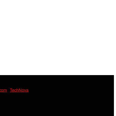
.com
|
TechNova