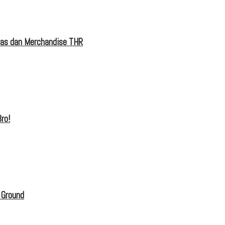
tas dan Merchandise THR
ro!
 Ground