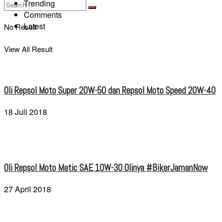
Trending
Comments
Latest
No Result
View All Result
Oli Repsol Moto Super 20W-50 dan Repsol Moto Speed 20W-40
18 Juli 2018
Oli Repsol Moto Matic SAE 10W-30 Olinya #BikerJamanNow
27 April 2018