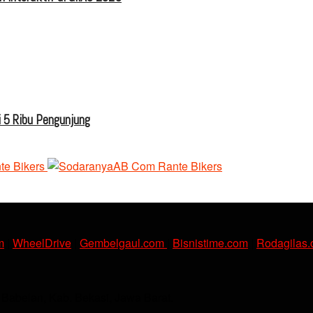
 5 Ribu Pengunjung
m
|
WheelDrive
|
Gembelgaul.com
|
Bisnistime.com
|
Rodagilas
. Babelan, Kab. Bekasi, Jawa Barat.