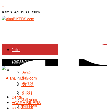
Kamis, Agustus 6, 2026
Berita
Acara Bikers
Berita
Acara Bikers
Balap
Balap
Baksos
Baksos
Mubes
Mubes
Berita
Gathering
ACARA BIKERS
Gathering
Touring
Balap