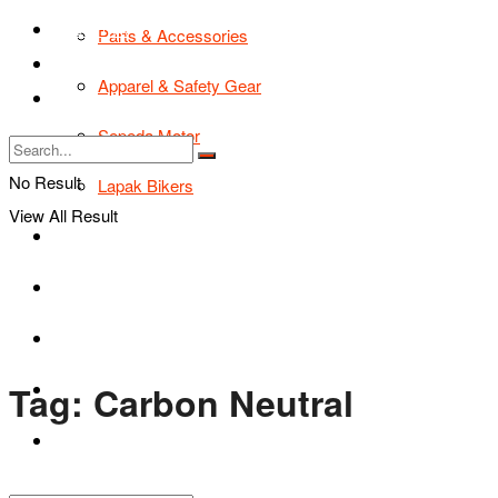
TIPS & TRIK
Parts & Accessories
Bikers Cars
Apparel & Safety Gear
Tentang Kami
Sepeda Motor
No Result
Lapak Bikers
View All Result
Agenda
Road Safety
TIPS & TRIK
Tag:
Carbon Neutral
Bikers Cars
Tentang Kami