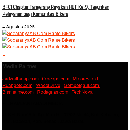
BFCI Chapter Tangerang Rayakan HUT Ke-9, Teguhkan
Pelayanan bagi Komunitas Bikers
4 Agustus 2026
Media Partner
Jadwalbalap.com
|
Otoexpo.com
|
Motoresto.id
|
Ruangoto.com
|
WheelDrive
|
Gembelgaul.com
|
Bisnistime.com
|
Rodagilas.com
|
TechNova
PT. RAMDANI ABADI MEDIA
Jl. KH. Noer Alie Kp. Irian RT 07/02 No.44, Kel. Kebalen,
Kec. Babelan, Kab. Bekasi, Jawa Barat.