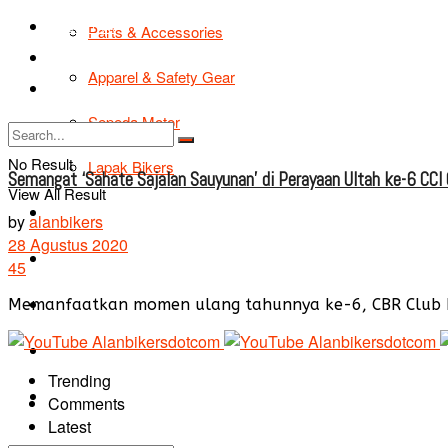
TIPS & TRIK
Parts & Accessories
Bikers Cars
Apparel & Safety Gear
Tentang Kami
Sepeda Motor
No Result
Lapak Bikers
Semangat ‘Sahate Sajalan Sauyunan’ di Perayaan Ultah ke-6 CCI 
View All Result
Agenda
by
alanbikers
28 Agustus 2020
Road Safety
45
TIPS & TRIK
Memanfaatkan momen ulang tahunnya ke-6, CBR Club Indo
Bikers Cars
Trending
Tentang Kami
Comments
Latest