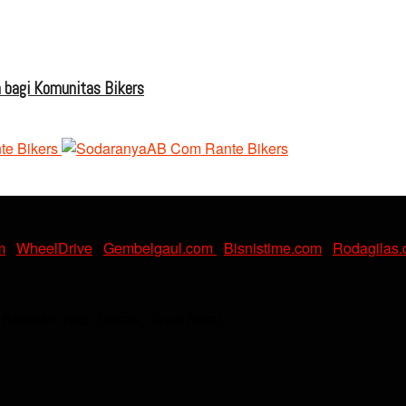
 bagi Komunitas Bikers
m
|
WheelDrive
|
Gembelgaul.com
|
Bisnistime.com
|
Rodagilas
. Babelan, Kab. Bekasi, Jawa Barat.