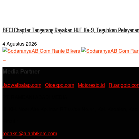
BFCI Chapter Tangerang Rayakan HUT Ke-9, Teguhkan Pelayanan
4 Agustus 2026
Media Partner
Jadwalbalap.com
|
Otoexpo.com
|
Motoresto.id
|
Ruangoto.co
PT. RAMDANI ABADI MEDIA
Jl. KH. Noer Alie Kp. Irian RT 07/02 No.44, Kel. Kebalen, Kec
Email :
redaksi@alanbikers.com