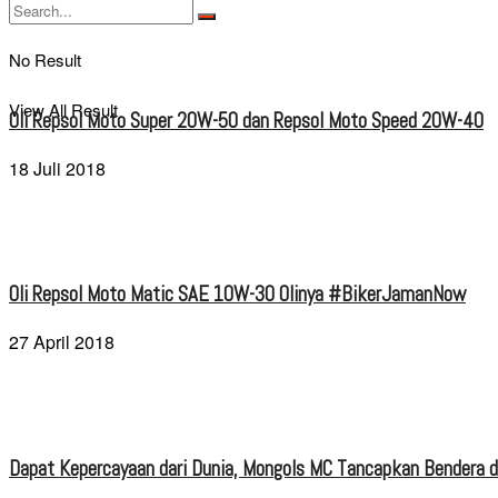
No Result
View All Result
Oli Repsol Moto Super 20W-50 dan Repsol Moto Speed 20W-40
18 Juli 2018
Oli Repsol Moto Matic SAE 10W-30 Olinya #BikerJamanNow
27 April 2018
Dapat Kepercayaan dari Dunia, Mongols MC Tancapkan Bendera di