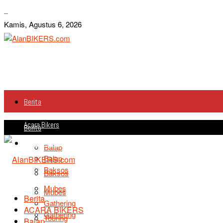
Kamis, Agustus 6, 2026
Berita
Acara Bikers
Berita
Acara Bikers
Balap
Balap
Baksos
Baksos
Mubes
Mubes
Berita
Gathering
ACARA BIKERS
Gathering
Touring
Balap