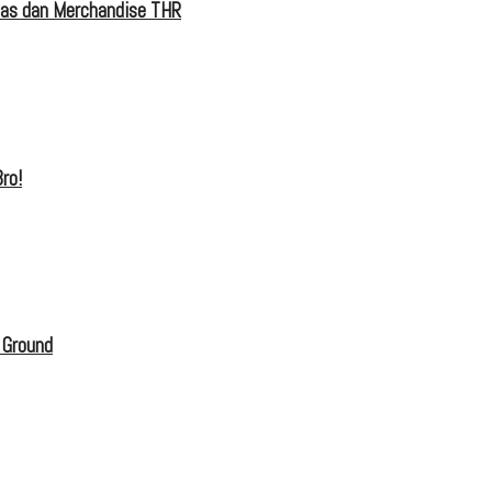
tas dan Merchandise THR
ro!
 Ground