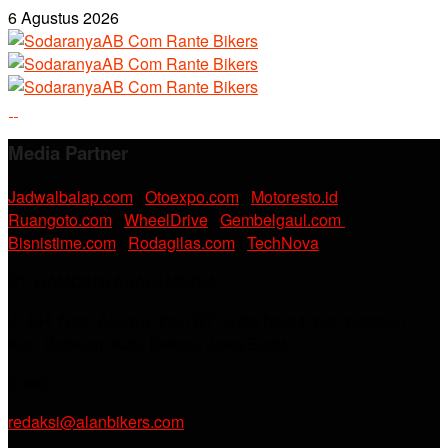
6 Agustus 2026
Media Partner
Jadwalbalap.com
|
Otoexpo.com
|
Motoresto.id
|
Ruangoto.com
|
WheelDrive
|
Gembelgaul.com
|
Bisnistime.com
|
Rodagilas.com
|
TechNova
PT. RAMDANI ABADI MEDIA
Jl. KH. Noer Alie Kp. Irian RT 07/02 No.44, Kel. Kebalen,
Kec. Babelan, Kab. Bekasi, Jawa Barat.
Email :
redaksi@alanbikers.com