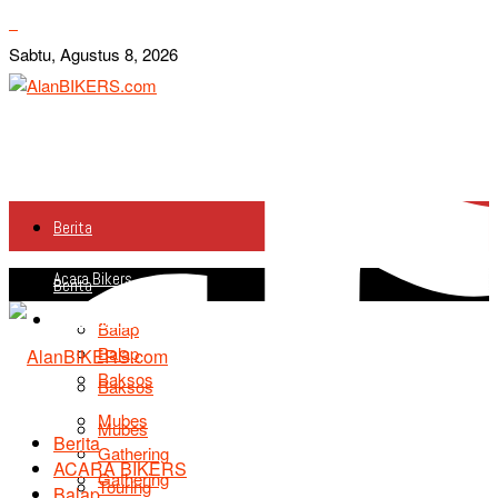
Sabtu, Agustus 8, 2026
Berita
Acara Bikers
Berita
Acara Bikers
Balap
Balap
Baksos
Baksos
Mubes
Mubes
Berita
Gathering
ACARA BIKERS
Gathering
Touring
Balap