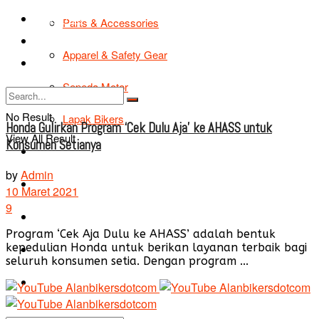
TIPS & TRIK
Parts & Accessories
Bikers Cars
Apparel & Safety Gear
Tentang Kami
Sepeda Motor
No Result
Lapak Bikers
Honda Gulirkan Program ‘Cek Dulu Aja’ ke AHASS untuk
View All Result
Konsumen Setianya
Agenda
by
Admin
Road Safety
10 Maret 2021
9
TIPS & TRIK
Program ‘Cek Aja Dulu ke AHASS’ adalah bentuk
kepedulian Honda untuk berikan layanan terbaik bagi
Bikers Cars
seluruh konsumen setia. Dengan program ...
Tentang Kami