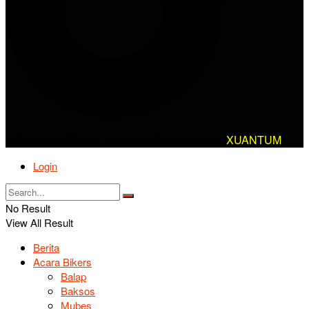
© 2025 AlanBikers - Design & Developed by
XUANTUM
Login
No Result
View All Result
Berita
Acara Bikers
Balap
Baksos
Mubes