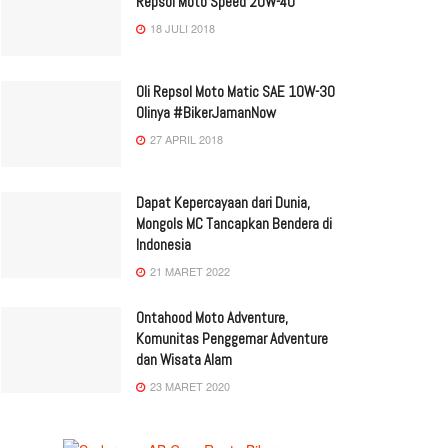
Repsol Moto Speed 20W-40
18 JULI 2018
Oli Repsol Moto Matic SAE 10W-30
Olinya #BikerJamanNow
27 APRIL 2018
Dapat Kepercayaan dari Dunia,
Mongols MC Tancapkan Bendera di
Indonesia
21 MARET 2022
Ontahood Moto Adventure,
Komunitas Penggemar Adventure
dan Wisata Alam
23 MARET 2020