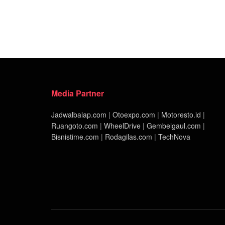
Media Partner
Jadwalbalap.com
|
Otoexpo.com
|
Motoresto.id
|
Ruangoto.com
|
WheelDrive
|
Gembelgaul.com
|
Bisnistime.com
|
Rodagilas.com
|
TechNova