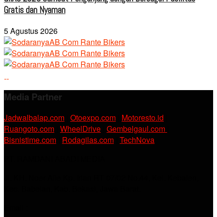
Gratis dan Nyaman
5 Agustus 2026
Media Partner
Jadwalbalap.com
|
Otoexpo.com
|
Motoresto.id
|
Ruangoto.com
|
WheelDrive
|
Gembelgaul.com
|
Bisnistime.com
|
Rodagilas.com
|
TechNova
PT. RAMDANI ABADI MEDIA
Jl. KH. Noer Alie Kp. Irian RT 07/02 No.44, Kel. Kebalen,
Kec. Babelan, Kab. Bekasi, Jawa Barat.
Email :