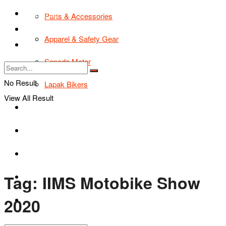
TIPS & TRIK
Parts & Accessories
Bikers Cars
Apparel & Safety Gear
Tentang Kami
Sepeda Motor
No Result
Lapak Bikers
View All Result
Agenda
Road Safety
TIPS & TRIK
Tag:
IIMS Motobike Show
Bikers Cars
2020
Tentang Kami