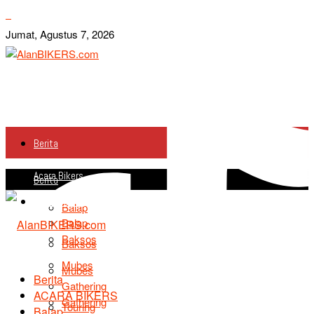
Jumat, Agustus 7, 2026
Berita
Acara Bikers
Berita
Acara Bikers
Balap
Balap
Baksos
Baksos
Mubes
Mubes
Berita
Gathering
ACARA BIKERS
Gathering
Touring
Balap