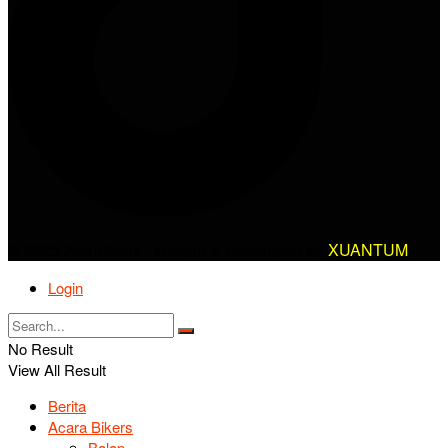
© 2025 AlanBikers - Design & Developed by
XUANTUM
Login
No Result
View All Result
Berita
Acara Bikers
Balap