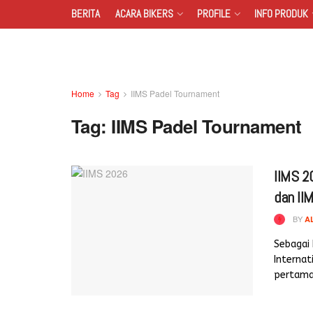
BERITA
ACARA BIKERS
PROFILE
INFO PRODUK
Home
Tag
IIMS Padel Tournament
Tag:
IIMS Padel Tournament
IIMS 2
dan II
BY
A
Sebagai
Interna
pertama