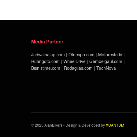
Media Partner
Jadwalbalap.com
|
Otoexpo.com
|
Motoresto.id
|
Ruangoto.com
|
WheelDrive
|
Gembelgaul.com
|
Bisnistime.com
|
Rodagilas.com
|
TechNova
© 2025 AlanBikers - Design & Developed by
XUANTUM