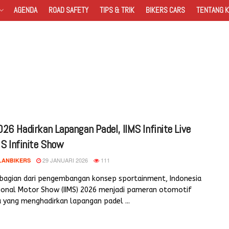
AGENDA
ROAD SAFETY
TIPS & TRIK
BIKERS CARS
TENTANG K
026 Hadirkan Lapangan Padel, IIMS Infinite Live
MS Infinite Show
29 JANUARI 2026
111
LANBIKERS
 bagian dari pengembangan konsep sportainment, Indonesia
tional Motor Show (IIMS) 2026 menjadi pameran otomotif
 yang menghadirkan lapangan padel ...