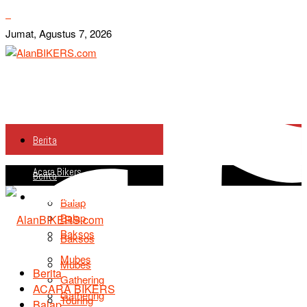
Jumat, Agustus 7, 2026
Berita
Acara Bikers
Berita
Acara Bikers
Balap
Balap
Baksos
Baksos
Mubes
Mubes
Berita
Gathering
ACARA BIKERS
Gathering
Touring
Balap