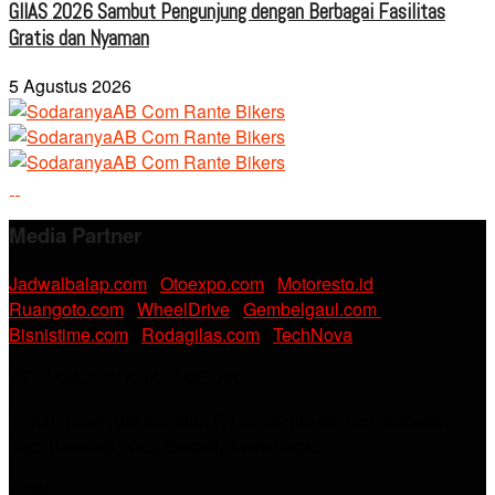
GIIAS 2026 Sambut Pengunjung dengan Berbagai Fasilitas
Gratis dan Nyaman
5 Agustus 2026
Media Partner
Jadwalbalap.com
|
Otoexpo.com
|
Motoresto.id
|
Ruangoto.com
|
WheelDrive
|
Gembelgaul.com
|
Bisnistime.com
|
Rodagilas.com
|
TechNova
PT. RAMDANI ABADI MEDIA
Jl. KH. Noer Alie Kp. Irian RT 07/02 No.44, Kel. Kebalen,
Kec. Babelan, Kab. Bekasi, Jawa Barat.
Email :