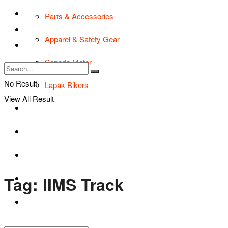
TIPS & TRIK
Parts & Accessories
Bikers Cars
Apparel & Safety Gear
Tentang Kami
Sepeda Motor
No Result
Lapak Bikers
View All Result
Agenda
Road Safety
TIPS & TRIK
Tag:
IIMS Track
Bikers Cars
Tentang Kami