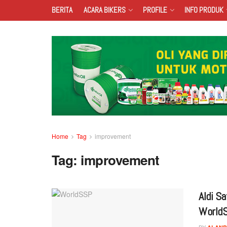
BERITA
ACARA BIKERS
PROFILE
INFO PRODUK
Home
Tag
improvement
Tag:
improvement
Aldi S
World
BY