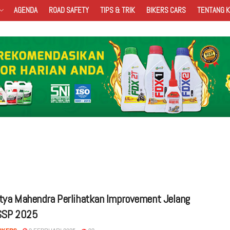
AGENDA
ROAD SAFETY
TIPS & TRIK
BIKERS CARS
TENTANG K
atya Mahendra Perlihatkan Improvement Jelang
SSP 2025
2 FEBRUARI 2025
92