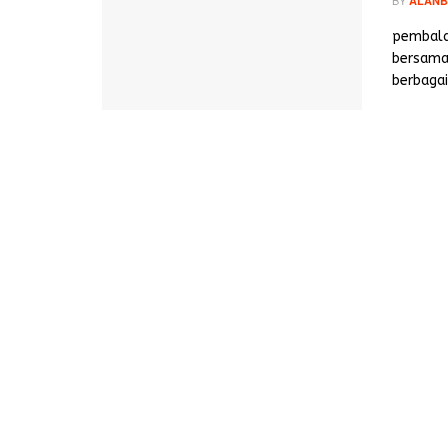
ALANB
pembala
bersama
berbagai