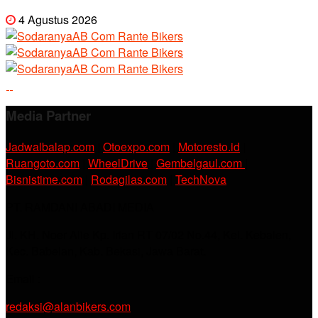
4 Agustus 2026
Media Partner
Jadwalbalap.com
|
Otoexpo.com
|
Motoresto.id
|
Ruangoto.com
|
WheelDrive
|
Gembelgaul.com
|
Bisnistime.com
|
Rodagilas.com
|
TechNova
PT. RAMDANI ABADI MEDIA
Jl. KH. Noer Alie Kp. Irian RT 07/02 No.44, Kel. Kebalen,
Kec. Babelan, Kab. Bekasi, Jawa Barat.
Email :
redaksi@alanbikers.com