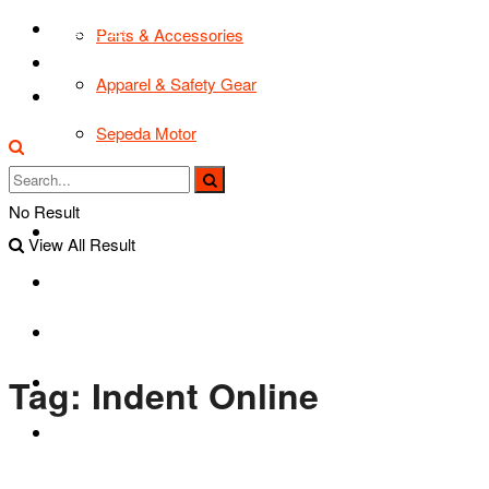
TIPS & TRIK
Parts & Accessories
Bikers Cars
Apparel & Safety Gear
Tentang Kami
Sepeda Motor
Lapak Bikers
No Result
Agenda
View All Result
Road Safety
TIPS & TRIK
Tag:
Indent Online
Bikers Cars
Tentang Kami