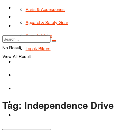
TIPS & TRIK
Parts & Accessories
Bikers Cars
Apparel & Safety Gear
Tentang Kami
Sepeda Motor
No Result
Lapak Bikers
View All Result
Agenda
Road Safety
TIPS & TRIK
Tag:
Independence Drive
Bikers Cars
Tentang Kami