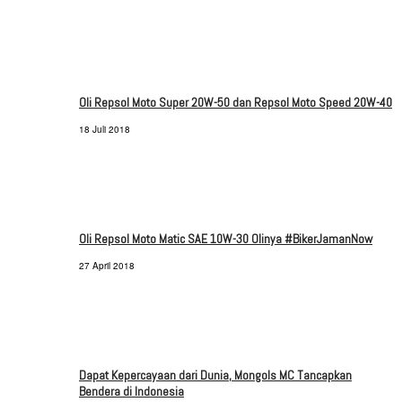
Oli Repsol Moto Super 20W-50 dan Repsol Moto Speed 20W-40
18 Juli 2018
Oli Repsol Moto Matic SAE 10W-30 Olinya #BikerJamanNow
27 April 2018
Dapat Kepercayaan dari Dunia, Mongols MC Tancapkan
Bendera di Indonesia