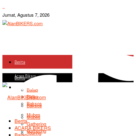
Jumat, Agustus 7, 2026
Berita
Acara Bikers
Berita
Acara Bikers
Balap
Balap
Baksos
Baksos
Mubes
Mubes
Berita
Gathering
ACARA BIKERS
Gathering
Touring
Balap