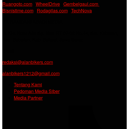
Ruangoto.com
|
WheelDrive
|
Gembelgaul.com
|
Bisnistime.com
|
Rodagilas.com
|
TechNova
PT. RAMDANI ABADI MEDIA
Jl. KH. Noer Alie Kp. Irian RT 07/02 No.44, Kel. Kebalen,
Kec. Babelan, Kab. Bekasi, Jawa Barat.
Email :
redaksi@alanbikers.com
alanbikers1212@gmail.com
Tentang Kami
Pedoman Media Siber
Media Partner