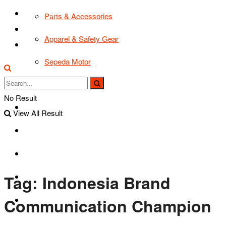
TIPS & TRIK
Parts & Accessories
Bikers Cars
Apparel & Safety Gear
Tentang Kami
Sepeda Motor
Lapak Bikers
No Result
Agenda
View All Result
Road Safety
TIPS & TRIK
Tag:
Indonesia Brand
Bikers Cars
Communication Champion
Tentang Kami