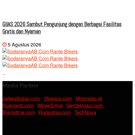
GIIAS 2026 Sambut Pengunjung dengan Berbagai Fasilitas
Gratis dan Nyaman
5 Agustus 2026
Media Partner
Jadwalbalap.com
|
Otoexpo.com
|
Motoresto.id
|
Ruangoto.com
|
WheelDrive
|
Gembelgaul.com
|
Bisnistime.com
|
Rodagilas.com
|
TechNova
PT. RAMDANI ABADI MEDIA