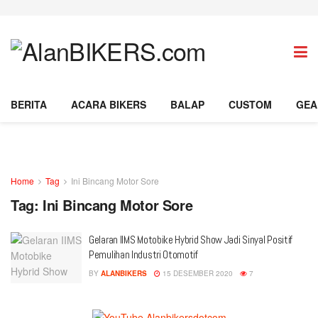
BERITA
ACARA BIKERS
BALAP
CUSTOM
GEA
Home
Tag
Ini Bincang Motor Sore
Tag:
Ini Bincang Motor Sore
Gelaran IIMS Motobike Hybrid Show Jadi Sinyal Positif
Pemulihan Industri Otomotif
BY
ALANBIKERS
15 DESEMBER 2020
7