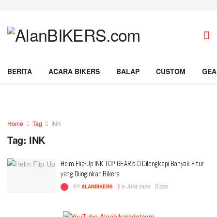
BERITA
ACARA BIKERS
BALAP
CUSTOM
GEA
Home
Tag
INK
Tag:
INK
Helm Flip-Up INK TOP GEAR 5.0 Dilengkapi Banyak Fitur
yang Diinginkan Bikers
BY
ALANBIKERS
8 JUNI 2025
229