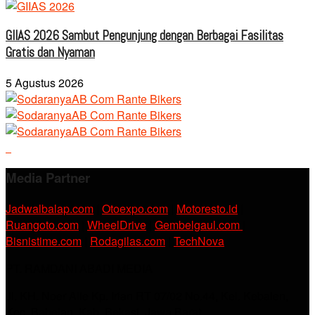
GIIAS 2026 Sambut Pengunjung dengan Berbagai Fasilitas
Gratis dan Nyaman
5 Agustus 2026
Media Partner
Jadwalbalap.com
|
Otoexpo.com
|
Motoresto.id
|
Ruangoto.com
|
WheelDrive
|
Gembelgaul.com
|
Bisnistime.com
|
Rodagilas.com
|
TechNova
PT. RAMDANI ABADI MEDIA
Jl. KH. Noer Alie Kp. Irian RT 07/02 No.44, Kel. Kebalen,
Kec. Babelan, Kab. Bekasi, Jawa Barat.