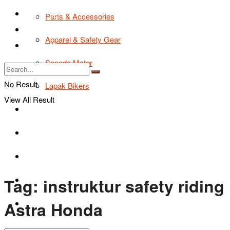
TIPS & TRIK
Parts & Accessories
Bikers Cars
Apparel & Safety Gear
Tentang Kami
Sepeda Motor
No Result
Lapak Bikers
View All Result
Agenda
Road Safety
TIPS & TRIK
Tag:
instruktur safety riding
Bikers Cars
Astra Honda
Tentang Kami