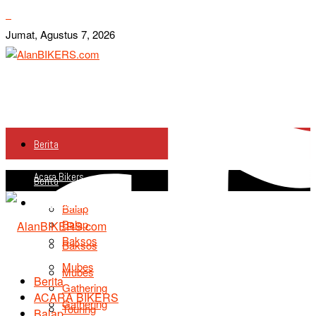
Jumat, Agustus 7, 2026
Berita
Acara Bikers
Berita
Acara Bikers
Balap
Balap
Baksos
Baksos
Mubes
Mubes
Berita
Gathering
ACARA BIKERS
Gathering
Touring
Balap