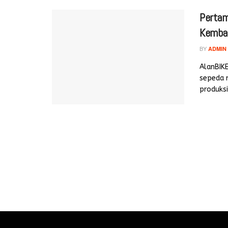
Pertam
Kembal
BY
ADMIN
AlanBIK
sepeda 
produksi