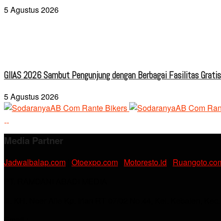
5 Agustus 2026
GIIAS 2026 Sambut Pengunjung dengan Berbagai Fasilitas Grati
5 Agustus 2026
Media Partner
Jadwalbalap.com
|
Otoexpo.com
|
Motoresto.id
|
Ruangoto.co
PT. RAMDANI ABADI MEDIA
Jl. KH. Noer Alie Kp. Irian RT 07/02 No.44, Kel. Kebalen, Kec
Email :