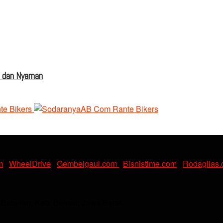
s dan Nyaman
m
|
WheelDrive
|
Gembelgaul.com
|
Bisnistime.com
|
Rodagilas
. Babelan, Kab. Bekasi, Jawa Barat.