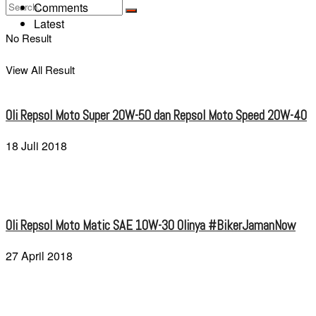
Comments
Latest
No Result
View All Result
Oli Repsol Moto Super 20W-50 dan Repsol Moto Speed 20W-40
18 Juli 2018
Oli Repsol Moto Matic SAE 10W-30 Olinya #BikerJamanNow
27 April 2018