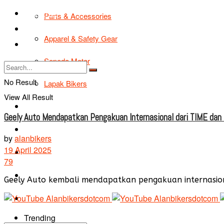
TIPS & TRIK
Parts & Accessories
Bikers Cars
Apparel & Safety Gear
Tentang Kami
Sepeda Motor
No Result
Lapak Bikers
View All Result
Agenda
Geely Auto Mendapatkan Pengakuan Internasional dari TIME dan
Road Safety
by
alanbikers
19 April 2025
TIPS & TRIK
79
Bikers Cars
Geely Auto kembali mendapatkan pengakuan internasiona
Tentang Kami
Trending