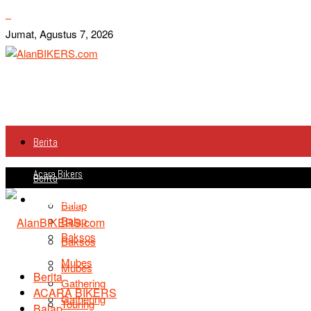
Jumat, Agustus 7, 2026
Berita
Acara Bikers
Berita
Acara Bikers
Balap
Balap
Baksos
Baksos
Mubes
Mubes
Berita
Gathering
ACARA BIKERS
Gathering
Touring
Balap