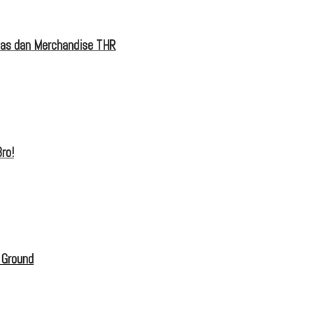
tas dan Merchandise THR
ro!
 Ground