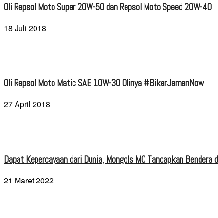
Oli Repsol Moto Super 20W-50 dan Repsol Moto Speed 20W-40
18 Juli 2018
Oli Repsol Moto Matic SAE 10W-30 Olinya #BikerJamanNow
27 April 2018
Dapat Kepercayaan dari Dunia, Mongols MC Tancapkan Bendera di
21 Maret 2022