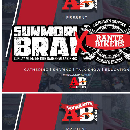
No Result
View All Result