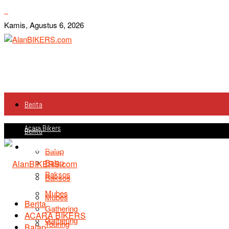
Kamis, Agustus 6, 2026
Berita
Acara Bikers
Berita
Acara Bikers
Balap
Balap
Baksos
Baksos
Mubes
Mubes
Berita
Gathering
ACARA BIKERS
Gathering
Touring
Balap