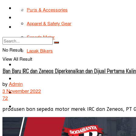
TIPS & TRIK
Parts & Accessories
Bikers Cars
Apparel & Safety Gear
Tentang Kami
Sepeda Motor
No Result
Lapak Bikers
View All Result
Agenda
Ban Baru IRC dan Zeneos Diperkenalkan dan Dijual Pertama Kali
Road Safety
by
Admin
3 November 2022
TIPS & TRIK
72
Bikers Cars
produsen ban sepeda motor merek IRC dan Zeneos, PT Ga
Tentang Kami