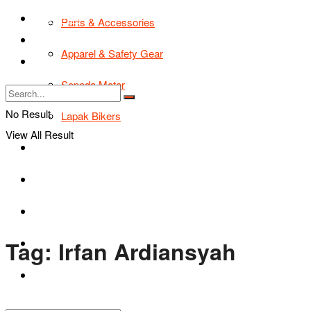
TIPS & TRIK
Parts & Accessories
Bikers Cars
Apparel & Safety Gear
Tentang Kami
Sepeda Motor
No Result
Lapak Bikers
View All Result
Agenda
Road Safety
TIPS & TRIK
Tag:
Irfan Ardiansyah
Bikers Cars
Tentang Kami