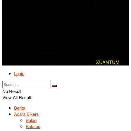
© 2025 AlanBikers - Design & Developed by
XUANTUM
Login
No Result
View All Result
Berita
Acara Bikers
Balap
Baksos