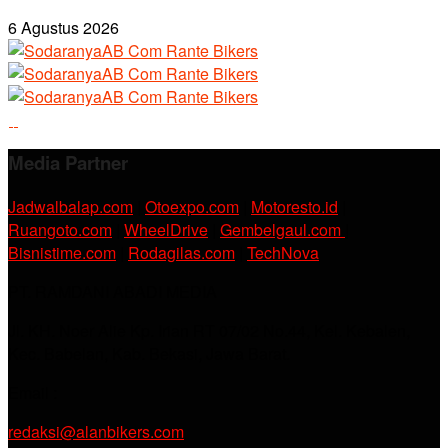
6 Agustus 2026
Media Partner
Jadwalbalap.com
|
Otoexpo.com
|
Motoresto.id
|
Ruangoto.com
|
WheelDrive
|
Gembelgaul.com
|
Bisnistime.com
|
Rodagilas.com
|
TechNova
PT. RAMDANI ABADI MEDIA
Jl. KH. Noer Alie Kp. Irian RT 07/02 No.44, Kel. Kebalen,
Kec. Babelan, Kab. Bekasi, Jawa Barat.
Email :
redaksi@alanbikers.com