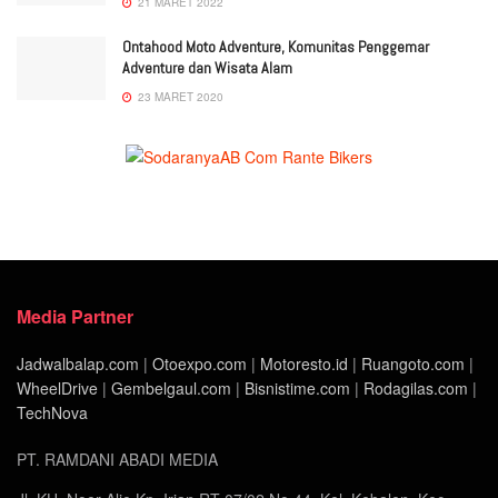
21 MARET 2022
Ontahood Moto Adventure, Komunitas Penggemar
Adventure dan Wisata Alam
23 MARET 2020
Media Partner
Jadwalbalap.com
|
Otoexpo.com
|
Motoresto.id
|
Ruangoto.com
|
WheelDrive
|
Gembelgaul.com
|
Bisnistime.com
|
Rodagilas.com
|
TechNova
PT. RAMDANI ABADI MEDIA