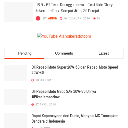
J6 & J6T Teruji Keunggulannya di Test Ride Chery
Adventure Park, Sampai Miring 35 Derajat
BY
ADMIN
19 FEBRUARI 2026
98
Trending
Comments
Latest
Oli Repsol Moto Super 20W-50 dan Repsol Moto Speed
20W-40
18 JULI 2018
Oli Repsol Moto Matic SAE 10W-30 Olinya
#BikerJamanNow
27 APRIL 2018
Dapat Kepercayaan dari Dunia, Mongols MC Tancapkan
Bendera di Indonesia