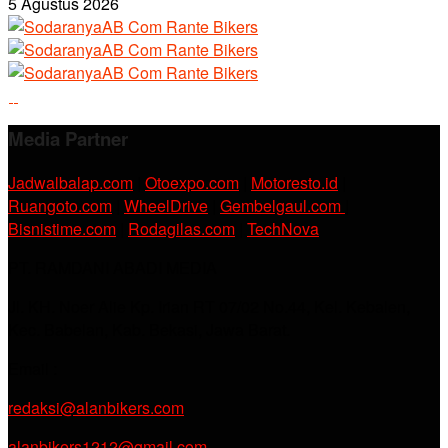
5 Agustus 2026
Media Partner
Jadwalbalap.com
|
Otoexpo.com
|
Motoresto.id
|
Ruangoto.com
|
WheelDrive
|
Gembelgaul.com
|
Bisnistime.com
|
Rodagilas.com
|
TechNova
PT. RAMDANI ABADI MEDIA
Jl. KH. Noer Alie Kp. Irian RT 07/02 No.44, Kel. Kebalen,
Kec. Babelan, Kab. Bekasi, Jawa Barat.
Email :
redaksi@alanbikers.com
alanbikers1212@gmail.com