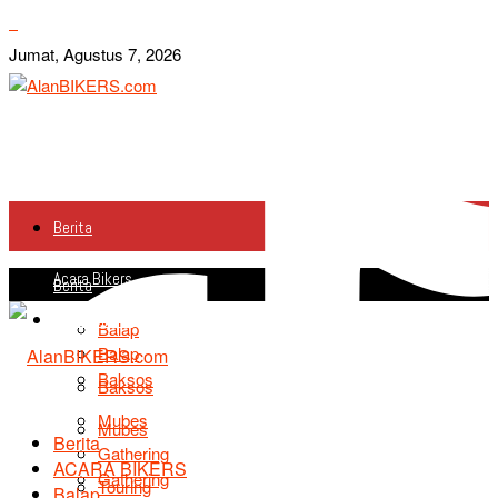
Jumat, Agustus 7, 2026
Berita
Acara Bikers
Berita
Acara Bikers
Balap
Balap
Baksos
Baksos
Mubes
Mubes
Berita
Gathering
ACARA BIKERS
Gathering
Touring
Balap