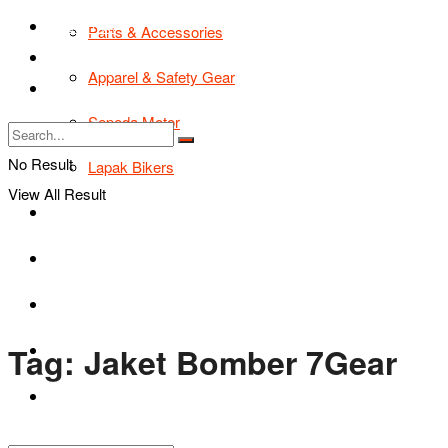
TIPS & TRIK
Parts & Accessories
Bikers Cars
Apparel & Safety Gear
Tentang Kami
Sepeda Motor
No Result
Lapak Bikers
View All Result
Agenda
Road Safety
TIPS & TRIK
Tag:
Jaket Bomber 7Gear
Bikers Cars
Tentang Kami