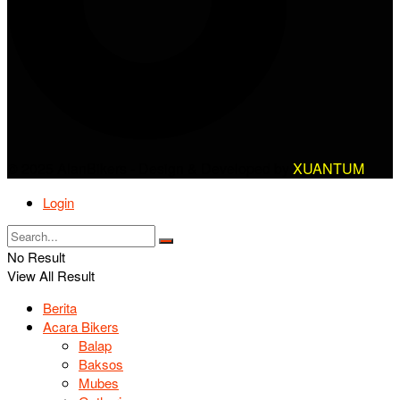
© 2025 AlanBikers - Design & Developed by
XUANTUM
Login
No Result
View All Result
Berita
Acara Bikers
Balap
Baksos
Mubes