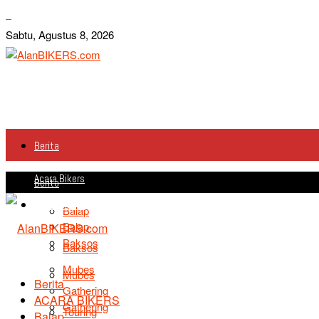
Sabtu, Agustus 8, 2026
Berita
Acara Bikers
Berita
Acara Bikers
Balap
Balap
Baksos
Baksos
Mubes
Mubes
Berita
Gathering
ACARA BIKERS
Gathering
Touring
Balap