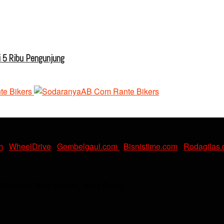
 5 Ribu Pengunjung
m
|
WheelDrive
|
Gembelgaul.com
|
Bisnistime.com
|
Rodagilas
. Babelan, Kab. Bekasi, Jawa Barat.