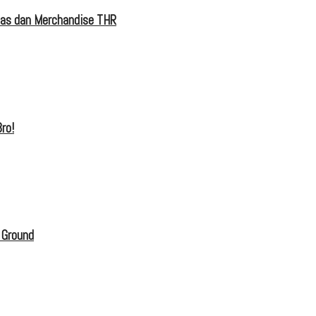
tas dan Merchandise THR
ro!
 Ground