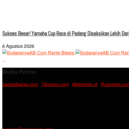
Sukses Besar! Yamaha Cup Race di Padang Disaksikan Lebih Dari
6 Agustus 2026
Media Partner
Jadwalbalap.com
|
Otoexpo.com
|
Motoresto.id
|
Ruangoto.co
PT. RAMDANI ABADI MEDIA
Jl. KH. Noer Alie Kp. Irian RT 07/02 No.44, Kel. Kebalen, Kec
Email :