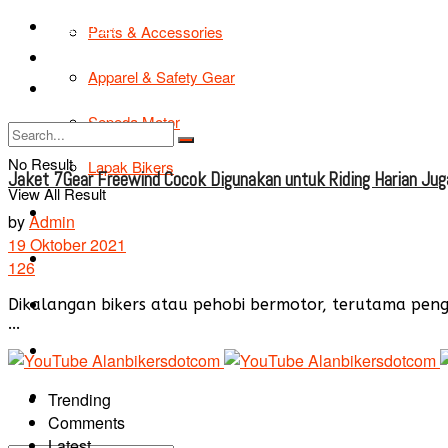
TIPS & TRIK
Parts & Accessories
Bikers Cars
Apparel & Safety Gear
Tentang Kami
Sepeda Motor
No Result
Lapak Bikers
Jaket 7Gear Freewind Cocok Digunakan untuk Riding Harian Jug
View All Result
Agenda
by
Admin
19 Oktober 2021
Road Safety
126
TIPS & TRIK
Dikalangan bikers atau pehobi bermotor, terutama pe
...
Bikers Cars
Tentang Kami
Trending
Comments
Latest