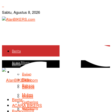
Sabtu, Agustus 8, 2026
Berita
Acara Bikers
Berita
Acara Bikers
Balap
Balap
Baksos
Baksos
Mubes
Mubes
Berita
Gathering
ACARA BIKERS
Gathering
Touring
Balap