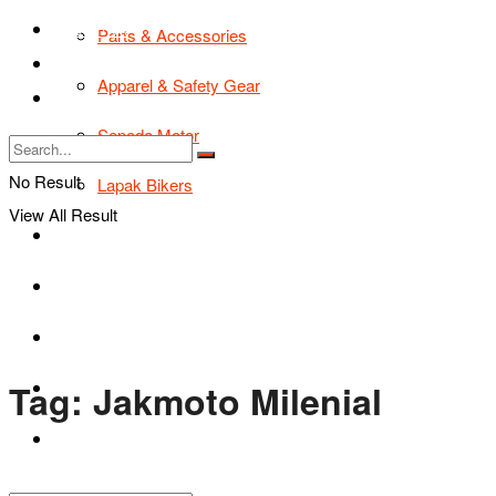
TIPS & TRIK
Parts & Accessories
Bikers Cars
Apparel & Safety Gear
Tentang Kami
Sepeda Motor
No Result
Lapak Bikers
View All Result
Agenda
Road Safety
TIPS & TRIK
Tag:
Jakmoto Milenial
Bikers Cars
Tentang Kami