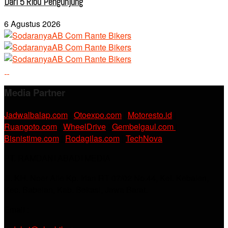
Dari 5 Ribu Pengunjung
6 Agustus 2026
Media Partner
Jadwalbalap.com
|
Otoexpo.com
|
Motoresto.id
|
Ruangoto.com
|
WheelDrive
|
Gembelgaul.com
|
Bisnistime.com
|
Rodagilas.com
|
TechNova
PT. RAMDANI ABADI MEDIA
Jl. KH. Noer Alie Kp. Irian RT 07/02 No.44, Kel. Kebalen,
Kec. Babelan, Kab. Bekasi, Jawa Barat.
Email :