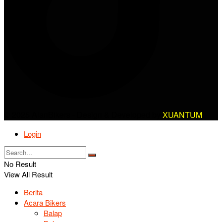
© 2025 AlanBikers - Design & Developed by
XUANTUM
Login
No Result
View All Result
Berita
Acara Bikers
Balap