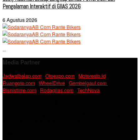
Pengalaman Interaktif di GIIAS 2026
6 Agustus 2026
Media Partner
Jadwalbalap.com
|
Otoexpo.com
|
Motoresto.id
|
Ruangoto.com
|
WheelDrive
|
Gembelgaul.com
|
Bisnistime.com
|
Rodagilas.com
|
TechNova
PT. RAMDANI ABADI MEDIA
Jl. KH. Noer Alie Kp. Irian RT 07/02 No.44, Kel. Kebalen,
Kec. Babelan, Kab. Bekasi, Jawa Barat.
Email :