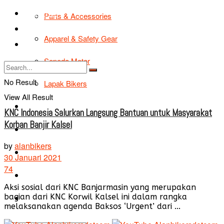
TIPS & TRIK
Parts & Accessories
Bikers Cars
Apparel & Safety Gear
Tentang Kami
Sepeda Motor
No Result
Lapak Bikers
View All Result
Agenda
KNC Indonesia Salurkan Langsung Bantuan untuk Masyarakat
Korban Banjir Kalsel
Road Safety
by
alanbikers
TIPS & TRIK
30 Januari 2021
74
Bikers Cars
Aksi sosial dari KNC Banjarmasin yang merupakan
bagian dari KNC Korwil Kalsel ini dalam rangka
Tentang Kami
melaksanakan agenda Baksos ‘Urgent’ dari ...