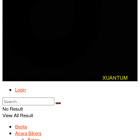
© 2025 AlanBikers - Design & Developed by
XUANTUM
Login
No Result
View All Result
Berita
Acara Bikers
Balap