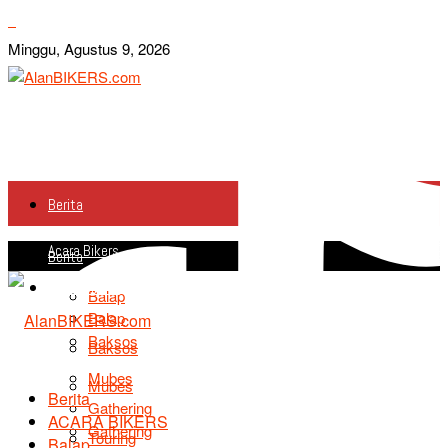
Minggu, Agustus 9, 2026
Berita
Acara Bikers
Berita
Acara Bikers
Balap
Balap
Baksos
Baksos
Mubes
Mubes
Berita
Gathering
ACARA BIKERS
Gathering
Touring
Balap