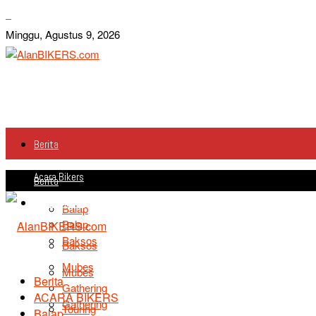
Minggu, Agustus 9, 2026
Berita
Acara Bikers
Berita
Acara Bikers
Balap
Balap
Baksos
Baksos
Mubes
Mubes
Berita
Gathering
ACARA BIKERS
Gathering
Touring
Balap