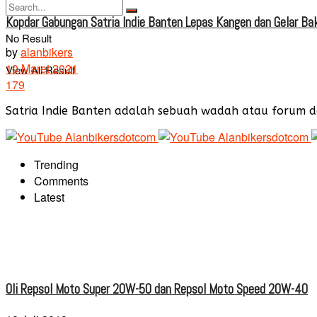
Kopdar Gabungan Satria Indie Banten Lepas Kangen dan Gelar Ba
No Result
by
alanbikers
10 Maret 2021
View All Result
179
Satria Indie Banten adalah sebuah wadah atau forum da
Trending
Comments
Latest
Oli Repsol Moto Super 20W-50 dan Repsol Moto Speed 20W-40