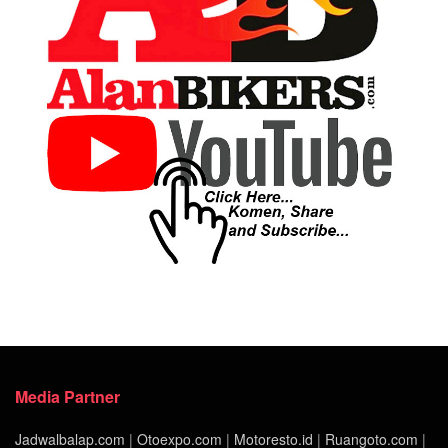
Media Partner
Jadwalbalap.com
|
Otoexpo.com
|
Motoresto.id
|
Ruangoto.com
|