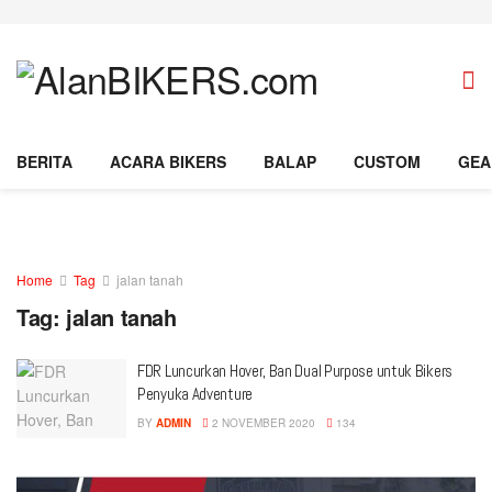
BERITA
ACARA BIKERS
BALAP
CUSTOM
GEA
Home
Tag
jalan tanah
Tag:
jalan tanah
FDR Luncurkan Hover, Ban Dual Purpose untuk Bikers
Penyuka Adventure
BY
ADMIN
2 NOVEMBER 2020
134