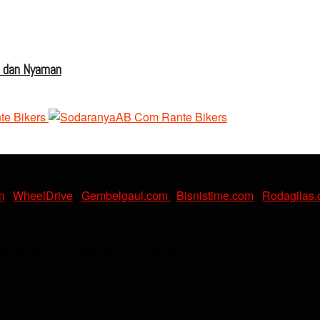
s dan Nyaman
m
|
WheelDrive
|
Gembelgaul.com
|
Bisnistime.com
|
Rodagilas
. Babelan, Kab. Bekasi, Jawa Barat.