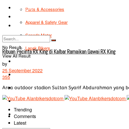
TIPS & TRIK
Parts & Accessories
Bikers Cars
Apparel & Safety Gear
Tentang Kami
Sepeda Motor
No Result
Lapak Bikers
Ribuan Pecinta RX King di Kalbar Ramaikan Gawai RX King
View All Result
Agenda
by
25 September 2022
Road Safety
355
TIPS & TRIK
Area outdoor stadion Sultan Syarif Abdurahman yang berl
Bikers Cars
Trending
Tentang Kami
Comments
Latest