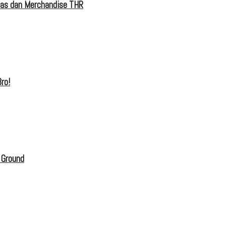
tas dan Merchandise THR
ro!
 Ground