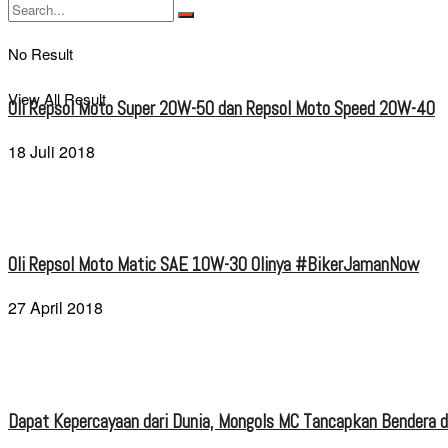
No Result
View All Result
Oli Repsol Moto Super 20W-50 dan Repsol Moto Speed 20W-40
18 Juli 2018
Oli Repsol Moto Matic SAE 10W-30 Olinya #BikerJamanNow
27 April 2018
Dapat Kepercayaan dari Dunia, Mongols MC Tancapkan Bendera di