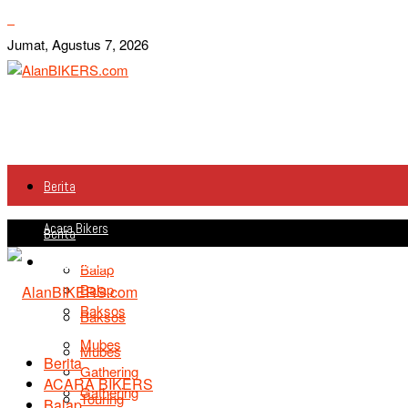
Jumat, Agustus 7, 2026
Berita
Acara Bikers
Berita
Acara Bikers
Balap
Balap
Baksos
Baksos
Mubes
Mubes
Berita
Gathering
ACARA BIKERS
Gathering
Touring
Balap