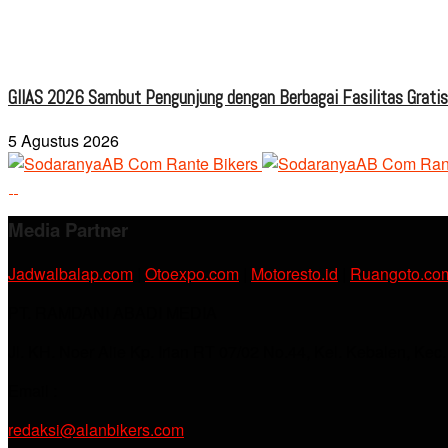
GIIAS 2026 Sambut Pengunjung dengan Berbagai Fasilitas Grati
5 Agustus 2026
Media Partner
Jadwalbalap.com
|
Otoexpo.com
|
Motoresto.id
|
Ruangoto.co
PT. RAMDANI ABADI MEDIA
Jl. KH. Noer Alie Kp. Irian RT 07/02 No.44, Kel. Kebalen, Kec
Email :
redaksi@alanbikers.com