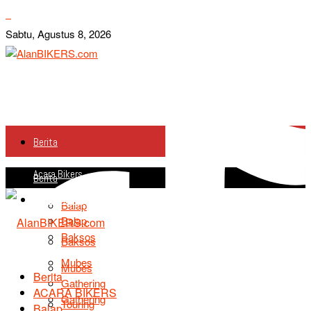
Sabtu, Agustus 8, 2026
Berita
Acara Bikers
Berita
Acara Bikers
Balap
Balap
Baksos
Baksos
Mubes
Mubes
Berita
Gathering
ACARA BIKERS
Gathering
Touring
Balap