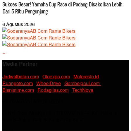
Sukses Besar! Yamaha Cup Race di Padang Disaksikan Lebih
Dari 5 Ribu Pengunjung
6 Agustus 2026
Media Partner
Jadwalbalap.com
|
Otoexpo.com
|
Motoresto.id
|
Ruangoto.com
|
WheelDrive
|
Gembelgaul.com
|
Bisnistime.com
|
Rodagilas.com
|
TechNova
PT. RAMDANI ABADI MEDIA
Jl. KH. Noer Alie Kp. Irian RT 07/02 No.44, Kel. Kebalen,
Kec. Babelan, Kab. Bekasi, Jawa Barat.
Email :