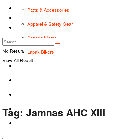
TIPS & TRIK
Parts & Accessories
Bikers Cars
Apparel & Safety Gear
Tentang Kami
Sepeda Motor
No Result
Lapak Bikers
View All Result
Agenda
Road Safety
TIPS & TRIK
Tag:
Jamnas AHC XIII
Bikers Cars
Tentang Kami