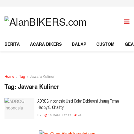
BERITA
ACARA BIKERS
BALAP
CUSTOM
GEA
Home
Tag
Jawara Kuliner
Tag:
Jawara Kuliner
ADROG Indonesia Usai Gelar Deklarasi Usung Tema
Happy & Charity
BY
10 MARET 2022
49