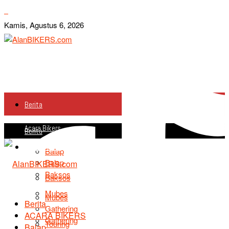
Kamis, Agustus 6, 2026
Berita
Acara Bikers
Berita
Acara Bikers
Balap
Balap
Baksos
Baksos
Mubes
Mubes
Berita
Gathering
ACARA BIKERS
Gathering
Touring
Balap