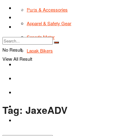
TIPS & TRIK
Parts & Accessories
Bikers Cars
Apparel & Safety Gear
Tentang Kami
Sepeda Motor
No Result
Lapak Bikers
View All Result
Agenda
Road Safety
TIPS & TRIK
Tag:
JaxeADV
Bikers Cars
Tentang Kami