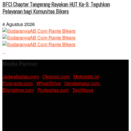
BFCI Chapter Tangerang Rayakan HUT Ke-9, Teguhkan
Pelayanan bagi Komunitas Bikers
4 Agustus 2026
Media Partner
Jadwalbalap.com
|
Otoexpo.com
|
Motoresto.id
|
Ruangoto.com
|
WheelDrive
|
Gembelgaul.com
|
Bisnistime.com
|
Rodagilas.com
|
TechNova
PT. RAMDANI ABADI MEDIA
Jl. KH. Noer Alie Kp. Irian RT 07/02 No.44, Kel. Kebalen,
Kec. Babelan, Kab. Bekasi, Jawa Barat.
Email :