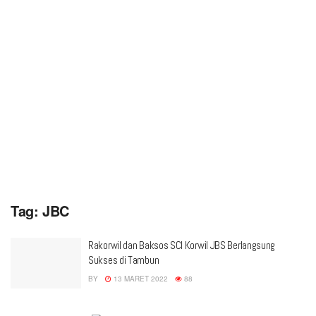
Tag:
JBC
Rakorwil dan Baksos SCI Korwil JBS Berlangsung
Sukses di Tambun
BY
13 MARET 2022
88