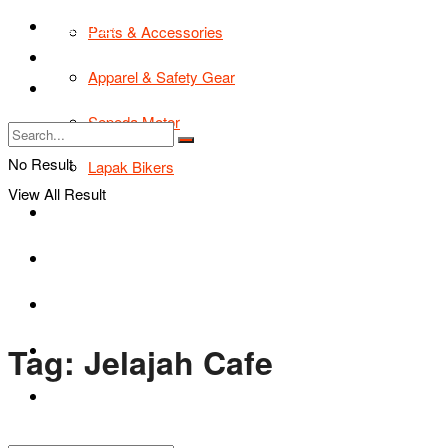
TIPS & TRIK
Parts & Accessories
Bikers Cars
Apparel & Safety Gear
Tentang Kami
Sepeda Motor
No Result
Lapak Bikers
View All Result
Agenda
Road Safety
TIPS & TRIK
Tag:
Jelajah Cafe
Bikers Cars
Tentang Kami