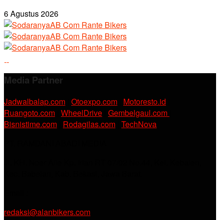
6 Agustus 2026
Media Partner
Jadwalbalap.com
|
Otoexpo.com
|
Motoresto.id
|
Ruangoto.com
|
WheelDrive
|
Gembelgaul.com
|
Bisnistime.com
|
Rodagilas.com
|
TechNova
PT. RAMDANI ABADI MEDIA
Jl. KH. Noer Alie Kp. Irian RT 07/02 No.44, Kel. Kebalen,
Kec. Babelan, Kab. Bekasi, Jawa Barat.
Email :
redaksi@alanbikers.com