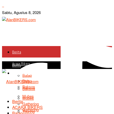
Sabtu, Agustus 8, 2026
Berita
Acara Bikers
Berita
Acara Bikers
Balap
Balap
Baksos
Baksos
Mubes
Mubes
Berita
Gathering
ACARA BIKERS
Gathering
Touring
Balap