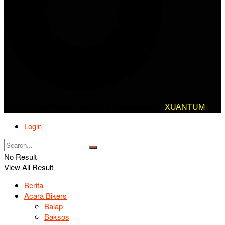
© 2025 AlanBikers - Design & Developed by
XUANTUM
Login
No Result
View All Result
Berita
Acara Bikers
Balap
Baksos