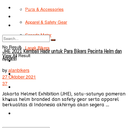
TIPS & TRIK
Parts & Accessories
Bikers Cars
Apparel & Safety Gear
Tentang Kami
Sepeda Motor
No Result
Lapak Bikers
JHE 2021 Kembali Hadir untuk Para Bikers Pecinta Helm dan
View All Result
Apparel
Agenda
by
alanbikers
Road Safety
27 Oktober 2021
37
TIPS & TRIK
Jakarta Helmet Exhibition (JHE), satu-satunya pameran
khusus helm branded dan safety gear serta apparel
Bikers Cars
berkualitas di Indonesia akhirnya akan segera ...
Tentang Kami