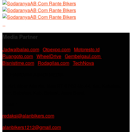
Media Partner
Jadwalbalap.com
|
Otoexpo.com
|
Motoresto.id
|
Ruangoto.com
|
WheelDrive
|
Gembelgaul.com
|
Bisnistime.com
|
Rodagilas.com
|
TechNova
PT. RAMDANI ABADI MEDIA
Jl. KH. Noer Alie Kp. Irian RT 07/02 No.44, Kel. Kebalen,
Kec. Babelan, Kab. Bekasi, Jawa Barat.
Email :
redaksi@alanbikers.com
alanbikers1212@gmail.com