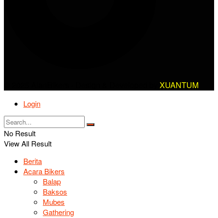
© 2025 AlanBikers - Design & Developed by
XUANTUM
Login
No Result
View All Result
Berita
Acara Bikers
Balap
Baksos
Mubes
Gathering