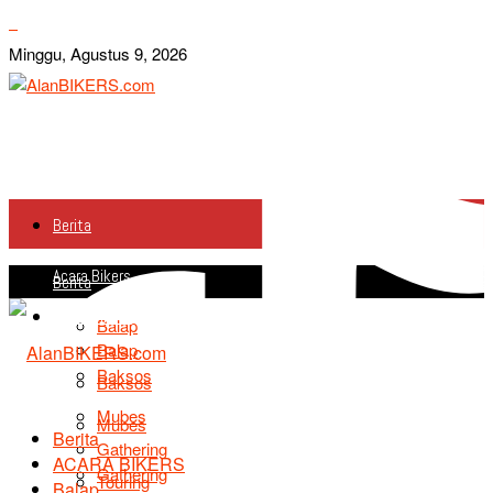
Minggu, Agustus 9, 2026
Berita
Acara Bikers
Berita
Acara Bikers
Balap
Balap
Baksos
Baksos
Mubes
Mubes
Berita
Gathering
ACARA BIKERS
Gathering
Touring
Balap