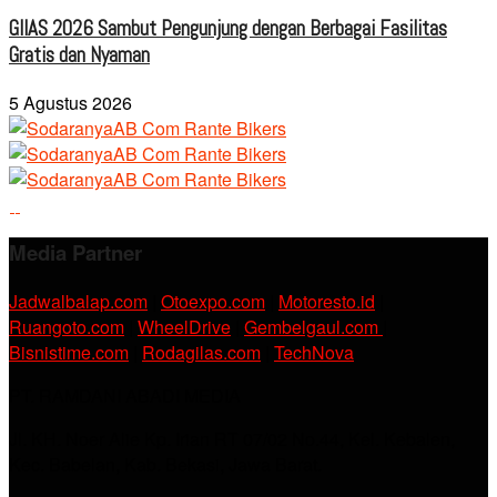
GIIAS 2026 Sambut Pengunjung dengan Berbagai Fasilitas
Gratis dan Nyaman
5 Agustus 2026
Media Partner
Jadwalbalap.com
|
Otoexpo.com
|
Motoresto.id
|
Ruangoto.com
|
WheelDrive
|
Gembelgaul.com
|
Bisnistime.com
|
Rodagilas.com
|
TechNova
PT. RAMDANI ABADI MEDIA
Jl. KH. Noer Alie Kp. Irian RT 07/02 No.44, Kel. Kebalen,
Kec. Babelan, Kab. Bekasi, Jawa Barat.