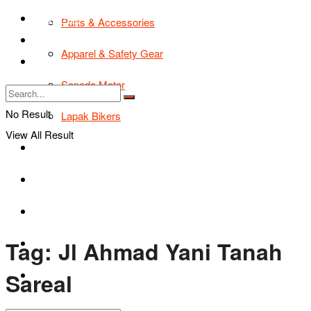
TIPS & TRIK
Parts & Accessories
Bikers Cars
Apparel & Safety Gear
Tentang Kami
Sepeda Motor
No Result
Lapak Bikers
View All Result
Agenda
Road Safety
TIPS & TRIK
Tag:
Jl Ahmad Yani Tanah
Bikers Cars
Sareal
Tentang Kami