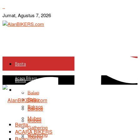
Jumat, Agustus 7, 2026
Berita
Acara Bikers
Berita
Acara Bikers
Balap
Balap
Baksos
Baksos
Mubes
Mubes
Berita
Gathering
ACARA BIKERS
Gathering
Touring
Balap