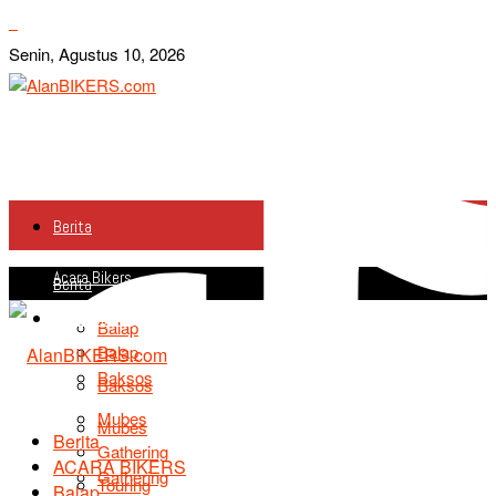
Senin, Agustus 10, 2026
Berita
Acara Bikers
Berita
Acara Bikers
Balap
Balap
Baksos
Baksos
Mubes
Mubes
Berita
Gathering
ACARA BIKERS
Gathering
Touring
Balap