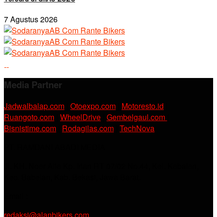
7 Agustus 2026
Media Partner
Jadwalbalap.com
|
Otoexpo.com
|
Motoresto.id
|
Ruangoto.com
|
WheelDrive
|
Gembelgaul.com
|
Bisnistime.com
|
Rodagilas.com
|
TechNova
PT. RAMDANI ABADI MEDIA
Jl. KH. Noer Alie Kp. Irian RT 07/02 No.44, Kel. Kebalen,
Kec. Babelan, Kab. Bekasi, Jawa Barat.
Email :
redaksi@alanbikers.com