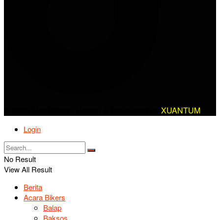
© 2025 AlanBikers - Design & Developed by
XUANTUM
Login
No Result
View All Result
Berita
Acara Bikers
Balap
Baksos