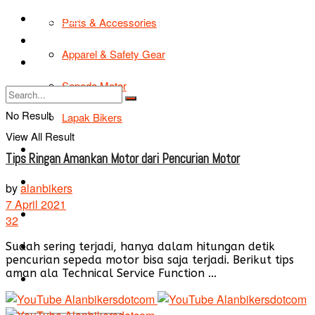
TIPS & TRIK
Parts & Accessories
Bikers Cars
Apparel & Safety Gear
Tentang Kami
Sepeda Motor
No Result
Lapak Bikers
View All Result
Agenda
Tips Ringan Amankan Motor dari Pencurian Motor
Road Safety
by
alanbikers
7 April 2021
TIPS & TRIK
32
Bikers Cars
Sudah sering terjadi, hanya dalam hitungan detik
pencurian sepeda motor bisa saja terjadi. Berikut tips
aman ala Technical Service Function ...
Tentang Kami