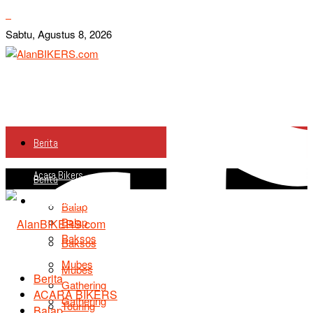
Sabtu, Agustus 8, 2026
Berita
Acara Bikers
Berita
Acara Bikers
Balap
Balap
Baksos
Baksos
Mubes
Mubes
Berita
Gathering
ACARA BIKERS
Gathering
Touring
Balap