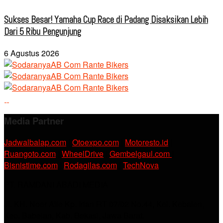
Sukses Besar! Yamaha Cup Race di Padang Disaksikan Lebih
Dari 5 Ribu Pengunjung
6 Agustus 2026
Media Partner
Jadwalbalap.com
|
Otoexpo.com
|
Motoresto.id
|
Ruangoto.com
|
WheelDrive
|
Gembelgaul.com
|
Bisnistime.com
|
Rodagilas.com
|
TechNova
PT. RAMDANI ABADI MEDIA
Jl. KH. Noer Alie Kp. Irian RT 07/02 No.44, Kel. Kebalen,
Kec. Babelan, Kab. Bekasi, Jawa Barat.