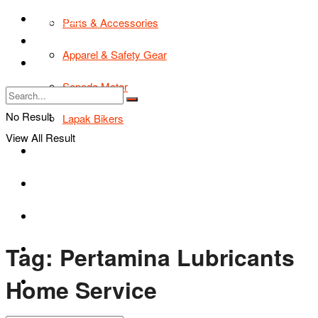
TIPS & TRIK
Parts & Accessories
Bikers Cars
Apparel & Safety Gear
Tentang Kami
Sepeda Motor
No Result
Lapak Bikers
View All Result
Agenda
Road Safety
TIPS & TRIK
Tag:
Pertamina Lubricants
Bikers Cars
Home Service
Tentang Kami