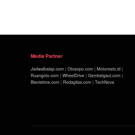
Media Partner
Jadwalbalap.com
|
Otoexpo.com
|
Motoresto.id
|
Ruangoto.com
|
WheelDrive
|
Gembelgaul.com
|
Bisnistime.com
|
Rodagilas.com
|
TechNova