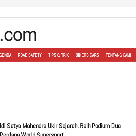
GENDA
ROAD SAFETY
TIPS & TRIK
BIKERS CARS
TENTANG KAMI
Aldi Satya Mahendra Ukir Sejarah, Raih Podium Dua
i Perdana World Supersport