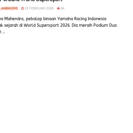
23 FEBRUARI 2026
94
LANBIKERS
tya Mahendra, pebalap binaan Yamaha Racing Indonesia
k sejarah di World Supersport 2026. Dia meraih Podium Dua
 ...