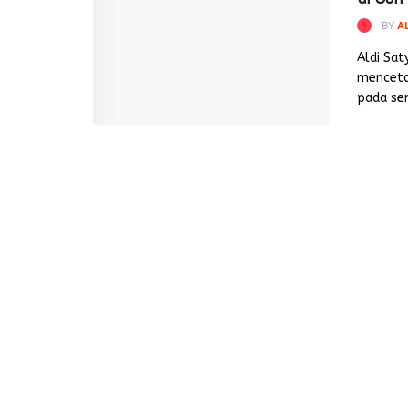
BY
A
Aldi Sa
menceta
pada seri