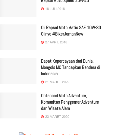
Repsol Moto Speed 20W-40
18 JULI 2018
Oli Repsol Moto Matic SAE 10W-30
Olinya #BikerJamanNow
27 APRIL 2018
Dapat Kepercayaan dari Dunia,
Mongols MC Tancapkan Bendera di
Indonesia
21 MARET 2022
Ontahood Moto Adventure,
Komunitas Penggemar Adventure
dan Wisata Alam
23 MARET 2020