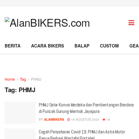
BERITA
ACARA BIKERS
BALAP
CUSTOM
GEA
Home
Tag
PHMJ
Tag:
PHMJ
PHMJ Gelar Konvoi Merdeka dan Pembentangan Bendera
di Puncak Gunung Mermok Jayapura
BY
ALANBIKERS
18 AGUSTUS 2020
19
Cegah Penyebaran Covid-19, PHMJ dan Astra Motor
Papua Berbagi Wastafel Portabel